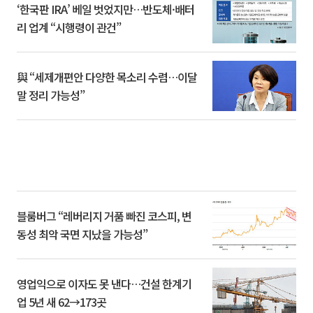
‘한국판 IRA’ 베일 벗었지만…반도체·배터
리 업계 “시행령이 관건”
與 “세제개편안 다양한 목소리 수렴…이달
말 정리 가능성”
블룸버그 “레버리지 거품 빠진 코스피, 변
동성 최악 국면 지났을 가능성”
영업익으로 이자도 못 낸다…건설 한계기
업 5년 새 62→173곳