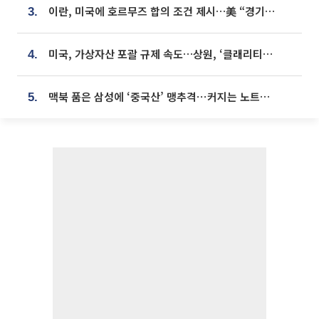
이란, 미국에 호르무즈 합의 조건 제시…美 “경기 아직 안 끝나” [종합]
3.
미국, 가상자산 포괄 규제 속도…상원, ‘클래리티법’ 9월 절차투표 추진
4.
맥북 품은 삼성에 ‘중국산’ 맹추격⋯커지는 노트북 OLED 시장
5.