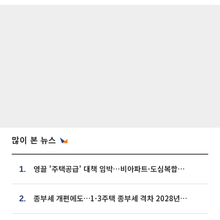
많이 본 뉴스
영끌 '주택공급' 대책 임박⋯비아파트·도심복합까지 총동원
1.
종부세 개편에도…1·3주택 종부세 격차 2028년부터 확대
2.