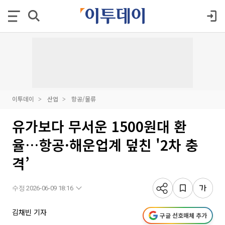
이투데이
산업
항공/물류
유가보다 무서운 1500원대 환
율…항공·해운업계 덮친 '2차 충
격’
수정 2026-06-09 18:16
김채빈 기자
구글 선호매체 추가