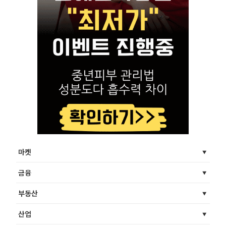
마켓
금융
부동산
산업