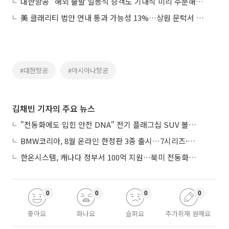
대한항공 “해외 출발 일등석 승객도 기내식 미리 주문해보세요”
美 클래리티 법안 연내 통과 가능성 13%…상원 문턱서 제동
#대한항공
#아시아나항공
김채빈 기자의 주요 뉴스
"전동화에도 입힌 안전 DNA" 전기 플래그십 SUV 볼보 'EX90'
BMW코리아, 8월 온라인 한정판 3종 출시…7시리즈·X7·M340i 투어링
한온시스템, 캐나다 정부서 100억 지원…북미 전동화 시장 가속
0
0
0
0
좋아요
화나요
슬퍼요
추가취재 원해요