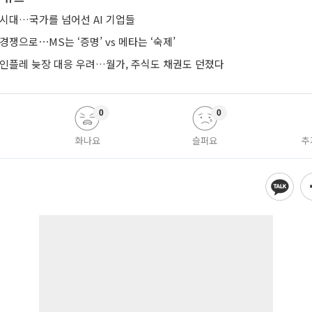
 시대…국가를 넘어선 AI 기업들
경쟁으로⋯MS는 ‘증명’ vs 메타는 ‘숙제’
 인플레 늦장 대응 우려…월가, 주식도 채권도 던졌다
0
0
화나요
슬퍼요
추