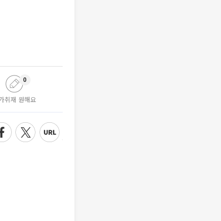
0
가취재 원해요