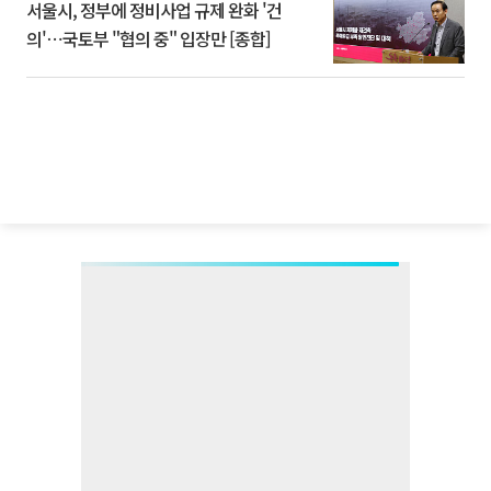
서울시, 정부에 정비사업 규제 완화 '건
의'⋯국토부 "협의 중" 입장만 [종합]