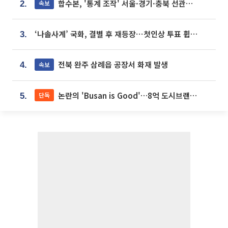
합수본, '통계 조작' 서울·경기·충북 선관위 등 추가 압수수색
속보
2.
‘나솔사계’ 국화, 결별 후 재등장⋯첫인상 투표 휩쓸고 ‘인기녀’ 등극
3.
전북 완주 삼례읍 공장서 화재 발생
속보
4.
논란의 'Busan is Good'…8억 도시브랜드, 용산 대통령실 CI 업체가 수행
단독
5.