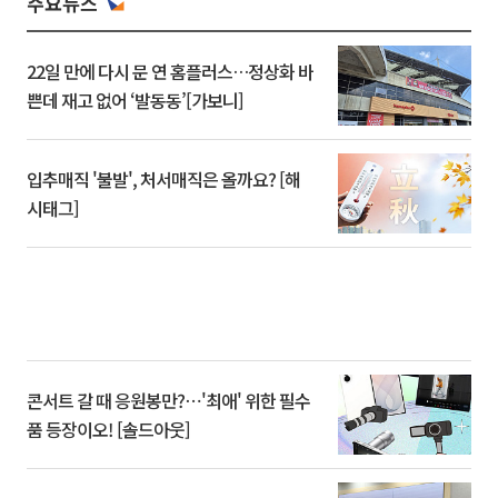
주요뉴스
22일 만에 다시 문 연 홈플러스…정상화 바
쁜데 재고 없어 ‘발동동’[가보니]
입추매직 '불발', 처서매직은 올까요? [해
시태그]
콘서트 갈 때 응원봉만?⋯'최애' 위한 필수
품 등장이오! [솔드아웃]