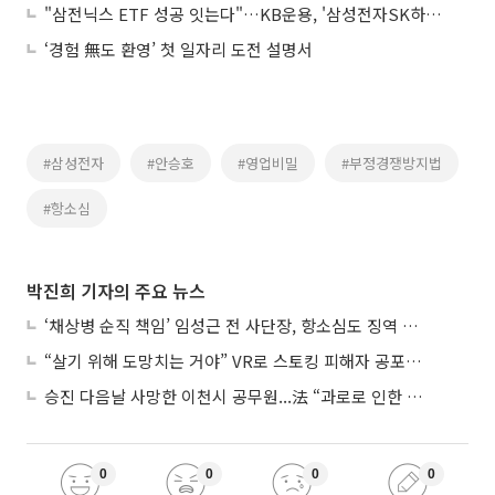
"삼전닉스 ETF 성공 잇는다"…KB운용, '삼성전자SK하이닉스50 펀드' 출시
‘경험 無도 환영’ 첫 일자리 도전 설명서
#삼성전자
#안승호
#영업비밀
#부정경쟁방지법
#항소심
박진희 기자의 주요 뉴스
‘채상병 순직 책임’ 임성근 전 사단장, 항소심도 징역 3년
“살기 위해 도망치는 거야” VR로 스토킹 피해자 공포 마주한 수형자들
승진 다음날 사망한 이천시 공무원...法 “과로로 인한 순직”
0
0
0
0