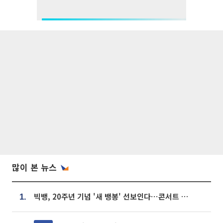
많이 본 뉴스
빅뱅, 20주년 기념 '새 뱅봉' 선보인다⋯콘서트 앞두고 팝업 개최
1.