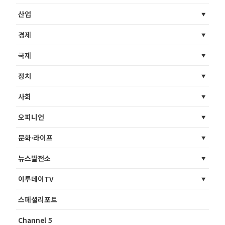
산업
경제
국제
정치
사회
오피니언
문화·라이프
뉴스발전소
이투데이TV
스페셜리포트
Channel 5