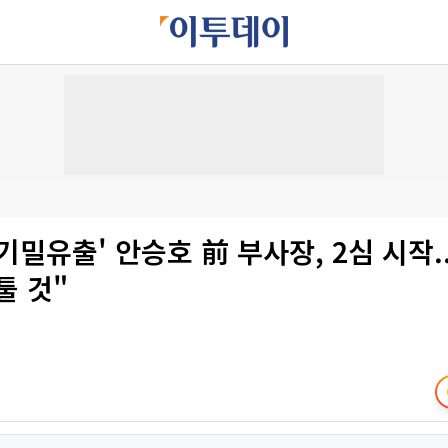
기밀유출' 안승호 前 부사장, 2심 시작.
툴 것"