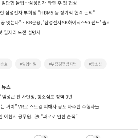
달 임단협 돌입⋯삼성전자 타결 후 첫 협상
현 삼성전자 부회장 "HBM5 등 장기적 협력 논의"
성공 잇는다"…KB운용, '삼성전자SK하이닉스50 펀드' 출시
 첫 일자리 도전 설명서
안승호
#영업비밀
#부정경쟁방지법
#항소심
 뉴스
’ 임성근 전 사단장, 항소심도 징역 3년
치는 거야” VR로 스토킹 피해자 공포 마주한 수형자들
 이천시 공무원...法 “과로로 인한 순직”