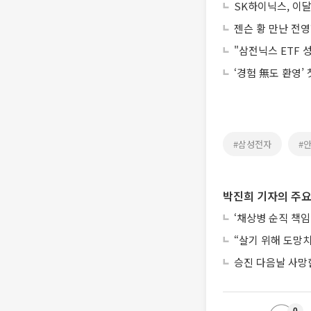
SK하이닉스, 이
젠슨 황 만난 전영
"삼전닉스 ETF 
‘경험 無도 환영’
#삼성전자
#
박진희 기자의 주요
‘채상병 순직 책임
“살기 위해 도망
승진 다음날 사망한