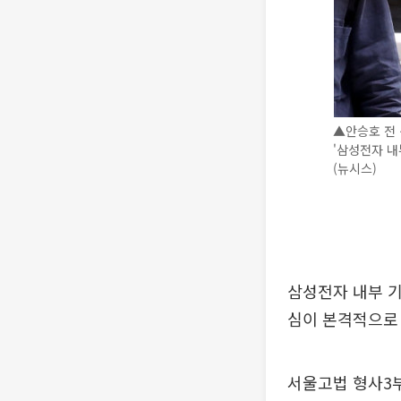
▲안승호 전 
'삼성전자 내
(뉴시스)
삼성전자 내부 기
심이 본격적으로
서울고법 형사3부