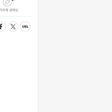
0
가취재 원해요