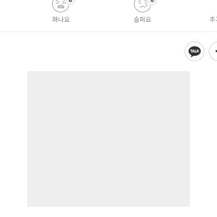
0
0
화나요
슬퍼요
추