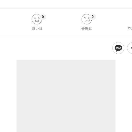
0
0
화나요
슬퍼요
추