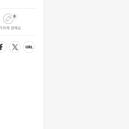
0
가취재 원해요