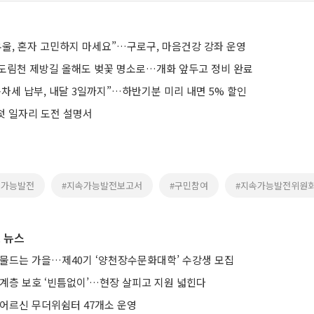
우울, 혼자 고민하지 마세요”…구로구, 마음건강 강좌 운영
도림천 제방길 올해도 벚꽃 명소로…개화 앞두고 정비 완료
차세 납부, 내달 3일까지”…하반기분 미리 내면 5% 할인
 첫 일자리 도전 설명서
속가능발전
#지속가능발전보고서
#구민참여
#지속가능발전위원
 뉴스
 물드는 가을…제40기 ‘양천장수문화대학’ 수강생 모집
약계층 보호 ‘빈틈없이’…현장 살피고 지원 넓힌다
 어르신 무더위쉼터 47개소 운영