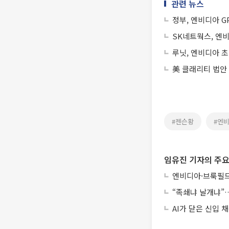
관련 뉴스
정부, 엔비디아 GP
SK네트웍스, 엔
루닛, 엔비디아 초
美 클래리티 법안
#젠슨황
#엔
임유진 기자의 주요
엔비디아·브룩필드
“족쇄냐 날개냐”…
AI가 닫은 신입