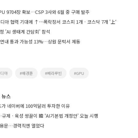
U 9704장 확보…CSP 3사와 6월 중 구매 발주
비디아 협력 기대에 ↑⋯폭락장서 코스피 1개ㆍ코스닥 7개 '上‘
청 'AI 생태계 간담회' 참석
 연내 통과 가능성 13%…상원 문턱서 제동
비디아
#배경훈
#베라루빈
#GPU
 뉴스
가 네이버에 100억달러 투자한 이유
규제ㆍ육성 쌍끌이 韓 ‘AI기본법 개정안’ 오늘 시행
 채용문…경력직엔 열었다