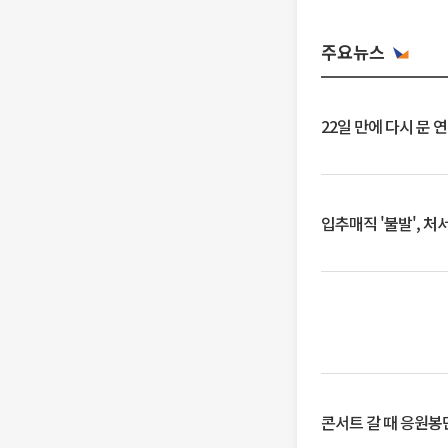
주요뉴스
22일 만에 다시 문 
입추매직 '불발', 처
콘서트 갈 때 응원봉만