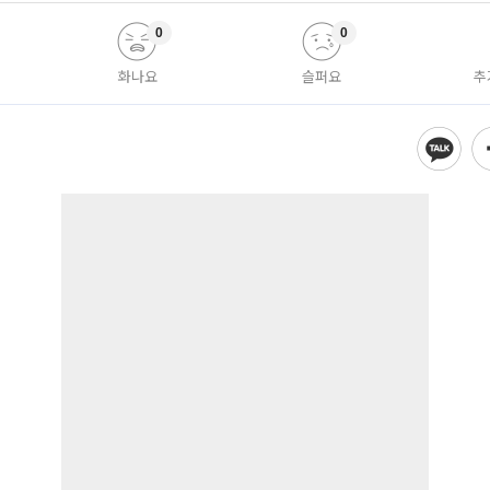
0
0
화나요
슬퍼요
추