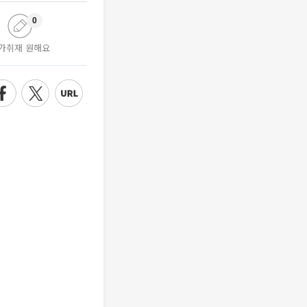
0
가취재 원해요