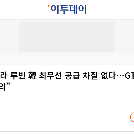
라 루빈 韓 최우선 공급 차질 없다⋯G
의”