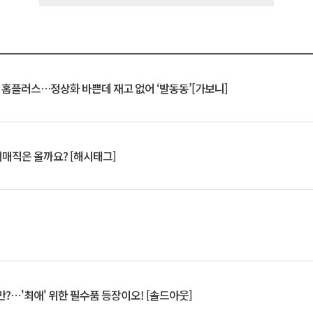
연 홈플러스…정상화 바쁜데 재고 없어 ‘발동동’[가보니]
서매직은 올까요? [해시태그]
?⋯'최애' 위한 필수품 등장이오! [솔드아웃]