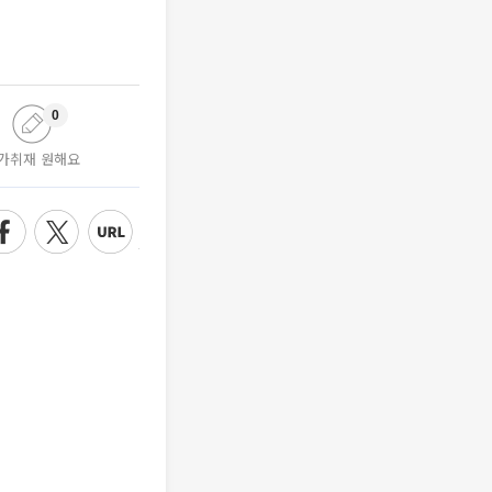
0
가취재 원해요