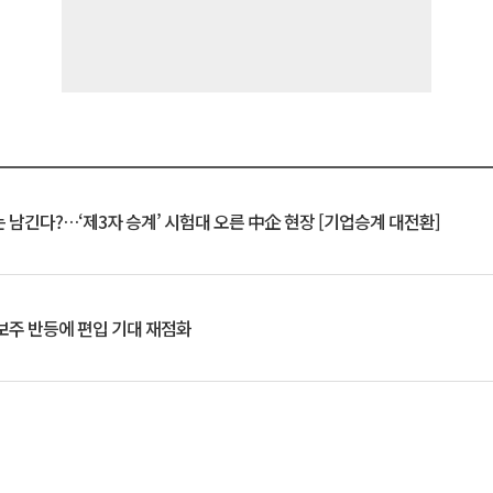
 남긴다?…‘제3자 승계’ 시험대 오른 中企 현장 [기업승계 대전환]
후보주 반등에 편입 기대 재점화