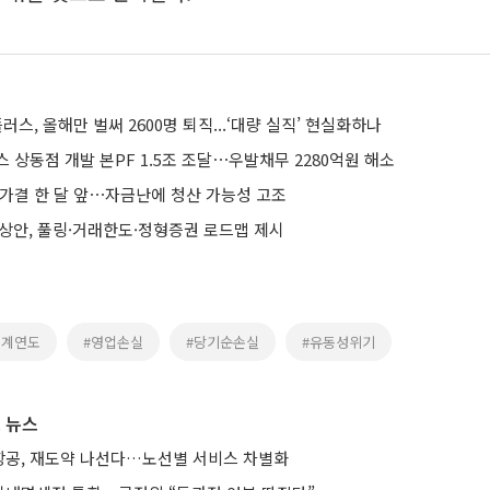
러스, 올해만 벌써 2600명 퇴직...‘대량 실직’ 현실화하나
 상동점 개발 본PF 1.5조 조달⋯우발채무 2280억원 해소
 가결 한 달 앞⋯자금난에 청산 가능성 고조
예상안, 풀링·거래한도·정형증권 로드맵 제시
회계연도
#영업손실
#당기순손실
#유동성위기
 뉴스
공, 재도약 나선다…노선별 서비스 차별화