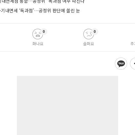
기내면세점 통합…공정위 “독과점 여부 따진다”
·기내면세 ‘독과점’…공정위 판단에 쏠린 눈
0
0
화나요
슬퍼요
추