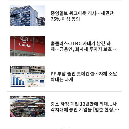
중앙일보 워크아웃 개시…채권단
75% 이상 동의
홈플러스·JTBC 사태가 남긴 과
제…금융연, 회사채 투자자 보호 손
질 시급
PF 부담 줄인 롯데건설…자체 조달
확대는 과제
중소 하청 폐업 12년만에 최대...사
각지대에 놓인 기업들 [멈춘 현장,
다음은 어디 下 ②]