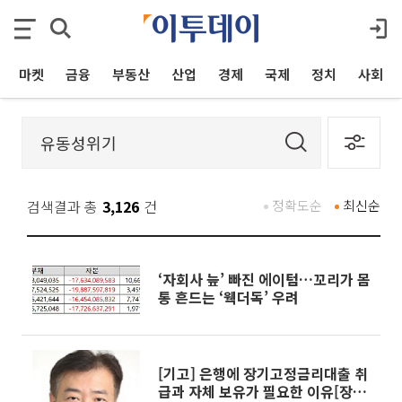
마켓
금융
부동산
산업
경제
국제
정치
사회
검색결과 총
3,126
건
정확도순
최신순
‘자회사 늪’ 빠진 에이텀…꼬리가 몸
통 흔드는 ‘웩더독’ 우려
[기고] 은행에 장기고정금리대출 취
급과 자체 보유가 필요한 이유[장기