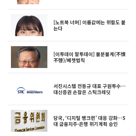
고정금리대출 안착]②
[노트북 너머] 이름값에는 위험도 붙
는다
[이투데이 말투데이] 불분불계(不憤
不啓)/베젯법칙
서진시스템 전동규 대표 구원투수…
대신증권 손잡은 스틱크레딧
당국, ‘디지털 뱅크런’ 대응 강화…5
대 금융지주·은행 위기계획 승인