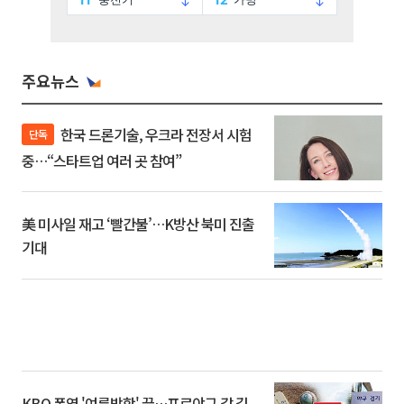
주요뉴스
한국 드론기술, 우크라 전장서 시험
단독
중…“스타트업 여러 곳 참여”
美 미사일 재고 ‘빨간불’…K방산 북미 진출
기대
KBO 폭염 '여름방학' 끝…프로야구 갈 길