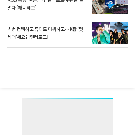
멀다 [해시태그]
빅뱅 컴백하고 튜이드 데뷔하고⋯K팝 '몇
세대'세요? [엔터로그]