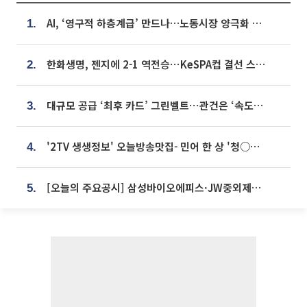
AI, ‘영구적 하층계급’ 만드나…노동시장 양극화 경고
1.
한화생명, 젠지에 2-1 역전승⋯KeSPA컵 결선 스테이지 2 직행
2.
대규모 공급 ‘최후 카드’ 그린벨트⋯관건은 ‘속도’ [주택공급 승부수의 조건]
3.
'2TV 생생정보' 오늘방송맛집- 민어 한 상 '청○○○' vs 전복 한 상 '명○'
4.
[오늘의 주요공시] 삼성바이오에피스·JW중외제약·한미반도체·SK바이오사이언스 등
5.