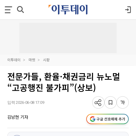
이투데이
마켓
시황
전문가들, 환율·채권금리 뉴노멀
“고공행진 불가피”(상보)
입력 2026-06-08 17:09
김남현 기자
구글 선호매체 추가