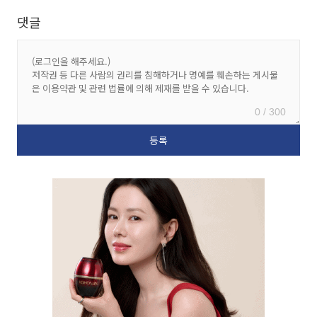
댓글
0 / 300