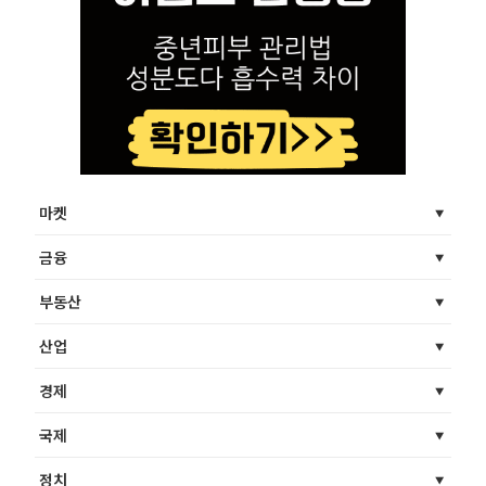
마켓
금융
부동산
산업
경제
국제
정치