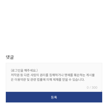
댓글
0 / 300