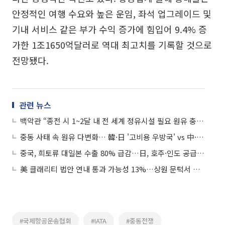
안정적인 여행 수요와 높은 운임, 좌석 업그레이드 및
기내 서비스 같은 부가 수익 증가에 힘입어 9.4% 증
가한 1조1650억달러로 역대 최고치를 기록할 것으로
전망됐다.
관련 뉴스
백악관 “종전 시 1~2달 내 전 세계 정유시설 필요 원유 충분 확보”
중동 사태 속 원유 다변화… 韓·日 '고비용 우방국' vs 中·印 '저가 제재국'
중국, 희토류 대일본 수출 80% 급감…日, 호주·인도 공급망 모색
美 클래리티 법안 연내 통과 가능성 13%…상원 문턱서 제동
#국제항공운송협회
#IATA
#중동전쟁