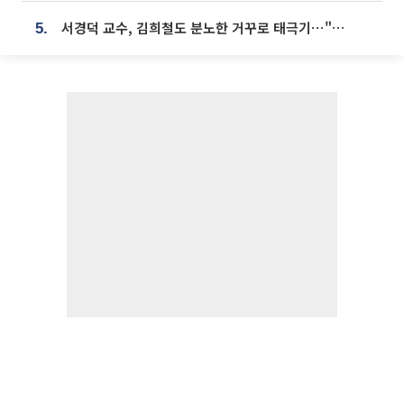
서경덕 교수, 김희철도 분노한 거꾸로 태극기⋯"엉터리는 아냐, 아쉬울 뿐"
5.