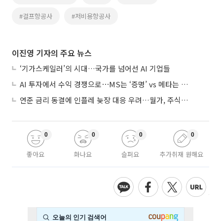
#걸프항공사
#저비용항공사
이진영 기자의 주요 뉴스
‘기가스케일러’의 시대…국가를 넘어선 AI 기업들
AI 투자에서 수익 경쟁으로⋯MS는 ‘증명’ vs 메타는 ‘숙제’
연준 금리 동결에 인플레 늦장 대응 우려…월가, 주식도 채권도 던졌다
0
0
0
0
좋아요
화나요
슬퍼요
추가취재 원해요