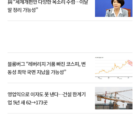
與 “세제개편안 다양한 목소리 수렴…이달
말 정리 가능성”
블룸버그 “레버리지 거품 빠진 코스피, 변
동성 최악 국면 지났을 가능성”
영업익으로 이자도 못 낸다…건설 한계기
업 5년 새 62→173곳