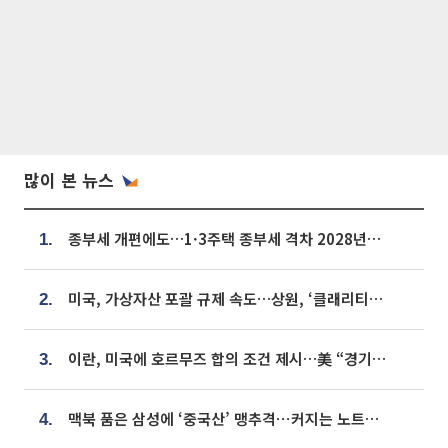
많이 본 뉴스
종부세 개편에도…1·3주택 종부세 격차 2028년부터 확대
1.
미국, 가상자산 포괄 규제 속도…상원, ‘클래리티법’ 9월 절차투표 추진
2.
이란, 미국에 호르무즈 합의 조건 제시…美 “경기 아직 안 끝나” [종합]
3.
맥북 품은 삼성에 ‘중국산’ 맹추격⋯커지는 노트북 OLED 시장
4.