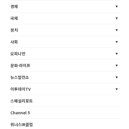
경제
국제
정치
사회
오피니언
문화·라이프
뉴스발전소
이투데이TV
스페셜리포트
Channel 5
위너스IR클럽