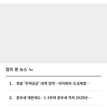
많이 본 뉴스
영끌 '주택공급' 대책 임박⋯비아파트·도심복합까지 총동원
1.
종부세 개편에도…1·3주택 종부세 격차 2028년부터 확대
2.