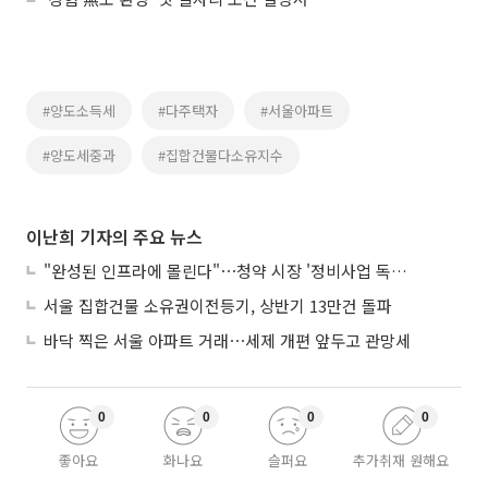
#양도소득세
#다주택자
#서울아파트
#양도세중과
#집합건물다소유지수
이난희 기자의 주요 뉴스
"완성된 인프라에 몰린다"⋯청약 시장 '정비사업 독주' 42배 격차
서울 집합건물 소유권이전등기, 상반기 13만건 돌파
바닥 찍은 서울 아파트 거래⋯세제 개편 앞두고 관망세
0
0
0
0
좋아요
화나요
슬퍼요
추가취재 원해요