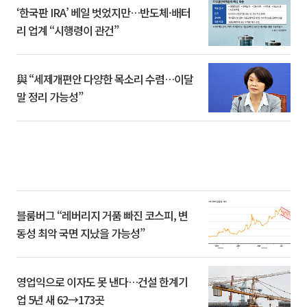
‘한국판 IRA’ 베일 벗었지만…반도체·배터
리 업계 “시행령이 관건”
與 “세제개편안 다양한 목소리 수렴…이달
말 정리 가능성”
블룸버그 “레버리지 거품 빠진 코스피, 변
동성 최악 국면 지났을 가능성”
영업익으로 이자도 못 낸다…건설 한계기
업 5년 새 62→173곳