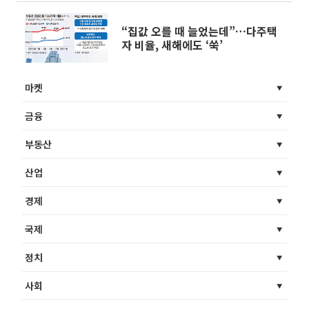
“집값 오를 때 늘었는데”…다주택
자 비율, 새해에도 ‘쑥’
마켓
금융
부동산
산업
경제
국제
정치
사회