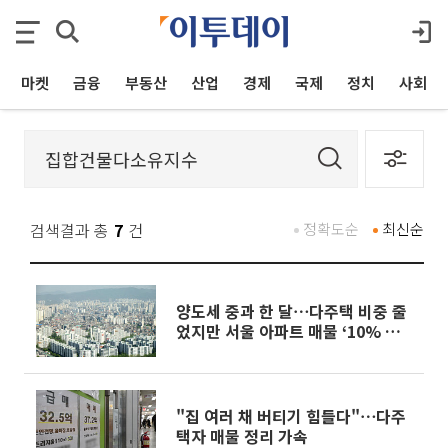
마켓
금융
부동산
산업
경제
국제
정치
사회
검색결과 총
7
건
정확도순
최신순
양도세 중과 한 달⋯다주택 비중 줄
었지만 서울 아파트 매물 ‘10% 증
발’
"집 여러 채 버티기 힘들다"⋯다주
택자 매물 정리 가속