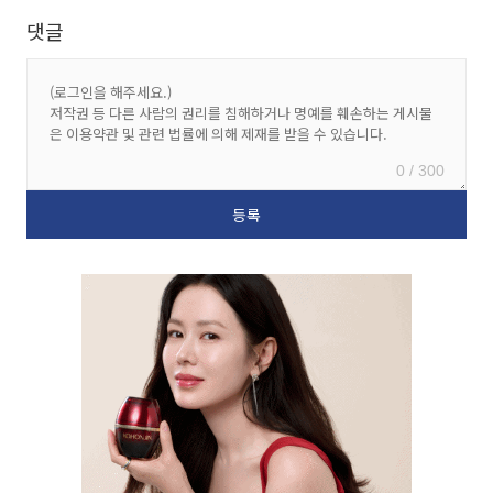
댓글
0 / 300