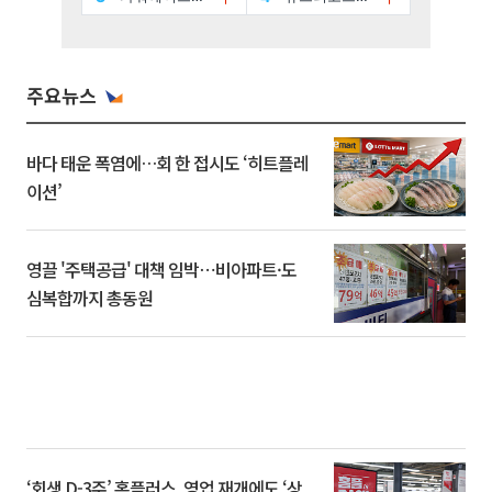
주요뉴스
바다 태운 폭염에…회 한 접시도 ‘히트플레
이션’
영끌 '주택공급' 대책 임박⋯비아파트·도
심복합까지 총동원
‘회생 D-3주’ 홈플러스, 영업 재개에도 ‘상