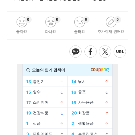
0
0
0
0
좋아요
화나요
슬퍼요
추가취재 원해요