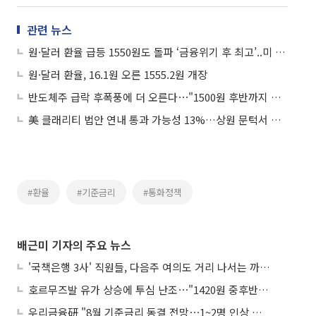
관련 뉴스
원·달러 환율 급등 1550원도 돌파 ‘금융위기 후 최고’..미 고용호조+중동리스크 부각
원·달러 환율, 16.1원 오른 1555.2원 개장
반도체주 급락 후폭풍에 더 오른다⋯"1500원 후반까지 상승"
美 클래리티 법안 연내 통과 가능성 13%…상원 문턱서 제동
#환율
#기준금리
#통화정책
배근미 기자의 주요 뉴스
'국책은행 3사' 직원들, 다음주 여의도 거리 나서는 까닭은
호르무즈발 유가 상승에 투심 난조⋯"1420원 중후반 등락"
우리금융硏 "8월 기준금리 동결 전망⋯1~2명 인상 소수의견 낼 것"