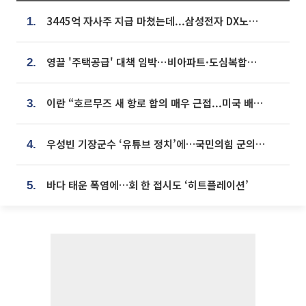
3445억 자사주 지급 마쳤는데...삼성전자 DX노조, 뒤늦은 '떼쓰기 집회'
1.
영끌 '주택공급' 대책 임박⋯비아파트·도심복합까지 총동원
2.
이란 “호르무즈 새 항로 합의 매우 근접...미국 배상 먼저”
3.
우성빈 기장군수 ‘유튜브 정치’에…국민의힘 군의원들 집단 반발
4.
바다 태운 폭염에…회 한 접시도 ‘히트플레이션’
5.