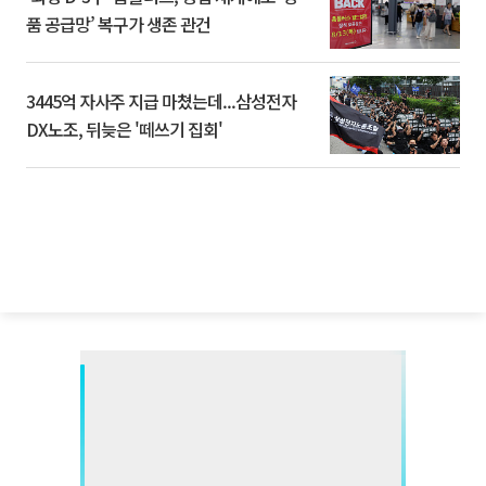
품 공급망’ 복구가 생존 관건
3445억 자사주 지급 마쳤는데...삼성전자
DX노조, 뒤늦은 '떼쓰기 집회'