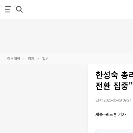
이투데이
경제
일반
한성숙 총리
전환 집중"
입력 2026-06-08 09:21
세종=곽도흔 기자