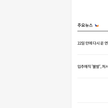
주요뉴스
22일 만에 다시 문 
입추매직 '불발', 처