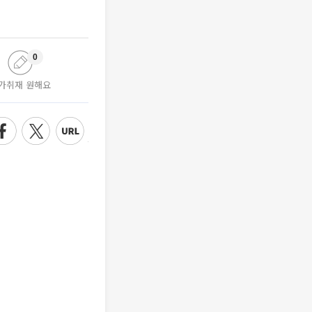
0
가취재 원해요