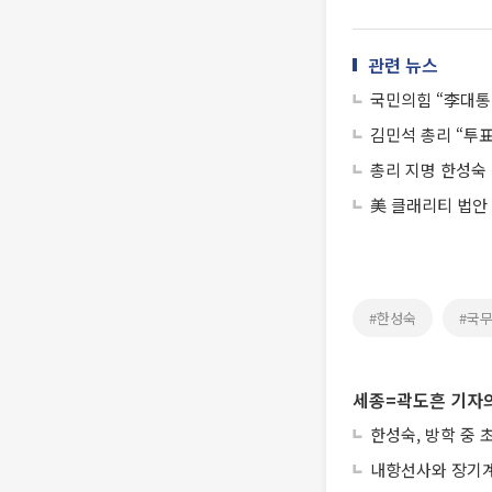
관련 뉴스
국민의힘 “李대통
김민석 총리 “투표
총리 지명 한성숙 
美 클래리티 법안
#한성숙
#국
세종=곽도흔 기자의
한성숙, 방학 중
내항선사와 장기계