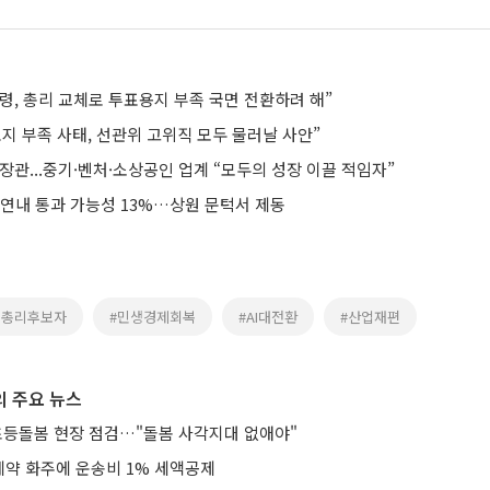
령, 총리 교체로 투표용지 부족 국면 전환하려 해”
지 부족 사태, 선관위 고위직 모두 물러날 사안”
장관...중기·벤처·소상공인 업계 “모두의 성장 이끌 적임자”
 연내 통과 가능성 13%…상원 문턱서 제동
무총리후보자
#민생경제회복
#AI대전환
#산업재편
 주요 뉴스
 초등돌봄 현장 점검…"돌봄 사각지대 없애야"
약 화주에 운송비 1% 세액공제