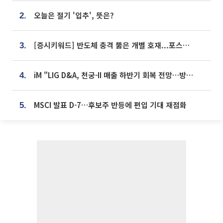
오늘은 절기 '입추', 뜻은?
2.
[증시키워드] 반도체 충격 뚫은 개별 호재...포스코퓨처엠·에코프로·한화솔루션 '눈길'
3.
iM "LIG D&A, 천궁-II 매출 하반기 회복 전망…방산 톱픽 유지"
4.
MSCI 발표 D-7…후보주 반등에 편입 기대 재점화
5.