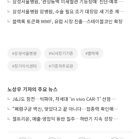
삼성서울병원, ‘관상동맥 미세혈관 기능장애’ 진단·예후 이정표 제시
삼성서울병원 암병원, 수술 필요 조기 대장암 새 기준 제시…“꼭 필요한 환자만”
블랙록 토큰화 MMF, 유럽 시장 진출∙∙∙스테이블코인 확장
#삼성서울병원
#뇌사장기기증
#별하재
#장기이식센터
#기증자추모관
노상우 기자의 주요 뉴스
J&J도 참전…빅파마, 차세대 ‘in vivo CAR-T’ 선점 경쟁 본격화
“폐렴구균 백신, 맞았다고 끝 아니다…접종력 확인해야”
셀트리온, 매출·영업익 동반 질주…하반기 지속 성장 전망에 주목