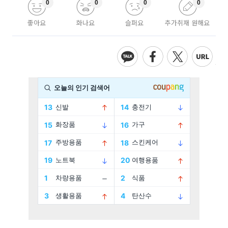
0
0
0
0
좋아요
화나요
슬퍼요
추가취재 원해요