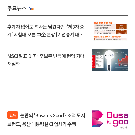
주요뉴스
후계자 없어도 회사는 남긴다?…‘제3자 승
계’ 시험대 오른 中企 현장 [기업승계 대전
환]
MSCI 발표 D-7…후보주 반등에 편입 기대
재점화
논란의 'Busan is Good'…8억 도시
단독
브랜드, 용산 대통령실 CI 업체가 수행