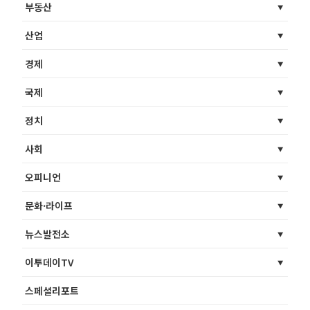
부동산
산업
경제
국제
정치
사회
오피니언
문화·라이프
뉴스발전소
이투데이TV
스페셜리포트