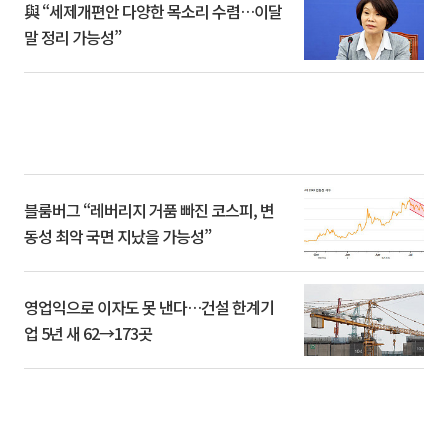
與 “세제개편안 다양한 목소리 수렴…이달
말 정리 가능성”
블룸버그 “레버리지 거품 빠진 코스피, 변
동성 최악 국면 지났을 가능성”
영업익으로 이자도 못 낸다…건설 한계기
업 5년 새 62→173곳