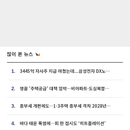
많이 본 뉴스
3445억 자사주 지급 마쳤는데...삼성전자 DX노조, 뒤늦은 '떼쓰기 집회'
1.
영끌 '주택공급' 대책 임박⋯비아파트·도심복합까지 총동원
2.
종부세 개편에도…1·3주택 종부세 격차 2028년부터 확대
3.
바다 태운 폭염에…회 한 접시도 ‘히트플레이션’
4.