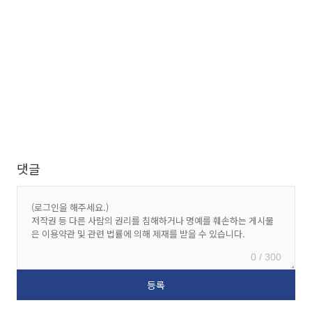
댓글
0 / 300