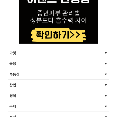
마켓
금융
부동산
산업
경제
국제
정치