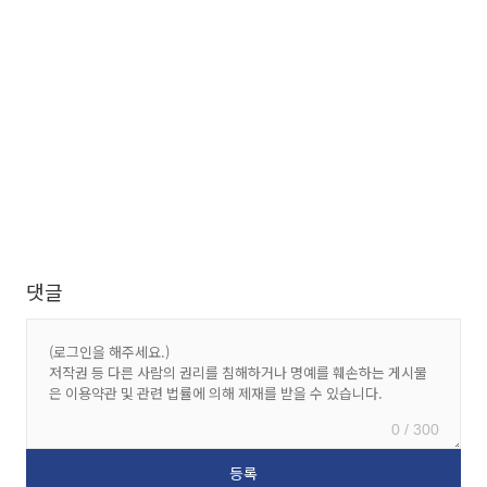
댓글
0 / 300