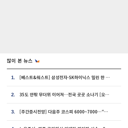
많이 본 뉴스
[베스트&워스트] 삼성전자·SK하이닉스 밀린 한 주…상상인증권은 85% 급등
1.
35도 안팎 무더위 이어져…전국 곳곳 소나기 [오늘 날씨]
2.
[주간증시전망] 다음주 코스피 6000~7000⋯“外人 수급은 정책이 변수”
3.