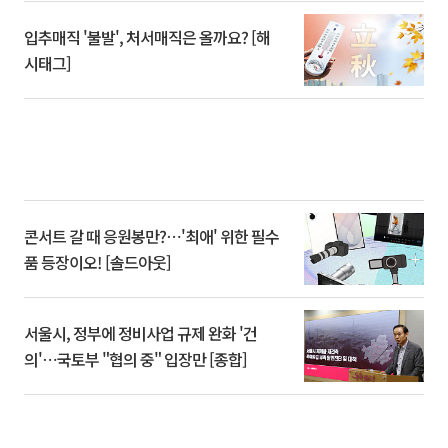
입추매직 '불발', 처서매직은 올까요? [해
시태그]
콘서트 갈 때 응원봉만?⋯'최애' 위한 필수
품 등장이오! [솔드아웃]
서울시, 정부에 정비사업 규제 완화 '건
의'⋯국토부 "협의 중" 입장만 [종합]