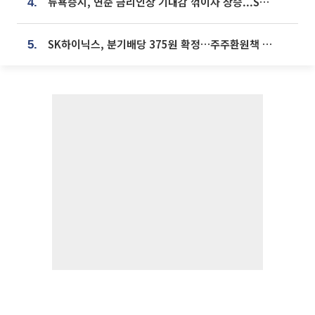
뉴욕증시, 연준 금리인상 기대감 꺾이자 상승...S&P500 사상 최고치 [종합]
4.
SK하이닉스, 분기배당 375원 확정…주주환원책 9월로 앞당겨 발표
5.