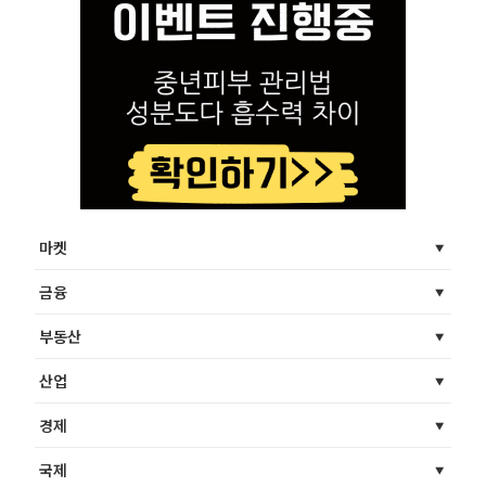
마켓
금융
부동산
산업
경제
국제