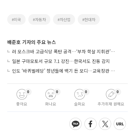
#미국
#자동차
#차산업
#현대차
배준호 기자의 주요 뉴스
러 모스크바 고급식당 폭탄 공격…‘부차 학살 지휘관’ 노렸나
일본 구마모토서 규모 7.1 강진…한국서도 진동 감지
인도 ‘바퀴벌레당’ 청년들에 백기 든 모디…교육장관 사퇴
0
0
0
0
좋아요
화나요
슬퍼요
추가취재 원해요