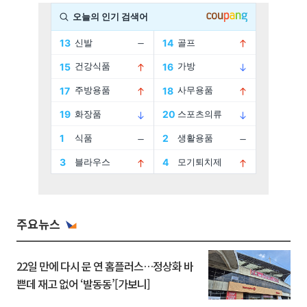
주요뉴스
22일 만에 다시 문 연 홈플러스…정상화 바
쁜데 재고 없어 ‘발동동’[가보니]