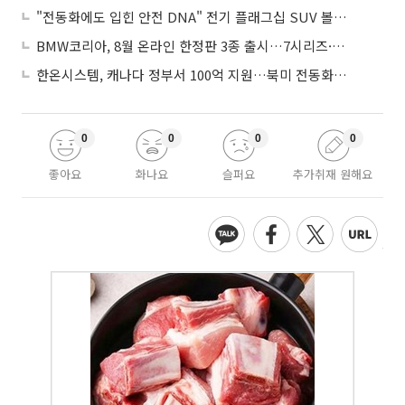
"전동화에도 입힌 안전 DNA" 전기 플래그십 SUV 볼보 'EX90'
BMW코리아, 8월 온라인 한정판 3종 출시…7시리즈·X7·M340i 투어링
한온시스템, 캐나다 정부서 100억 지원…북미 전동화 시장 가속
0
0
0
0
좋아요
화나요
슬퍼요
추가취재 원해요