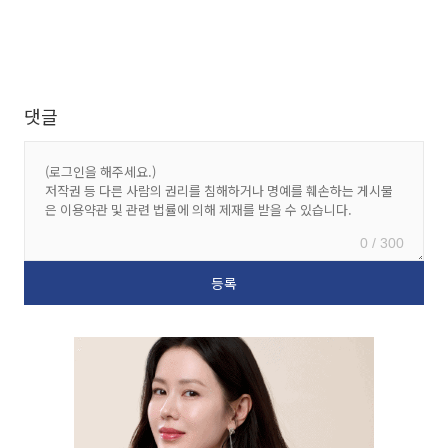
댓글
0 / 300