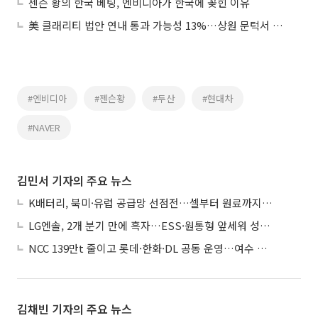
젠슨 황의 한국 베팅, 엔비디아가 한국에 꽂힌 이유
美 클래리티 법안 연내 통과 가능성 13%…상원 문턱서 제동
#엔비디아
#젠슨황
#두산
#현대차
#NAVER
김민서 기자의 주요 뉴스
K배터리, 북미·유럽 공급망 선점전…셀부터 원료까지 현지화
LG엔솔, 2개 분기 만에 흑자…ESS·원통형 앞세워 성장 가속
NCC 139만t 줄이고 롯데·한화·DL 공동 운영…여수 1호 본궤도
김채빈 기자의 주요 뉴스