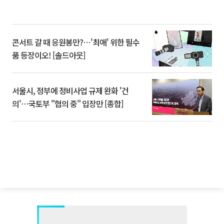
콘서트 갈 때 응원봉만?⋯'최애' 위한 필수
품 등장이오! [솔드아웃]
서울시, 정부에 정비사업 규제 완화 '건
의'⋯국토부 "협의 중" 입장만 [종합]