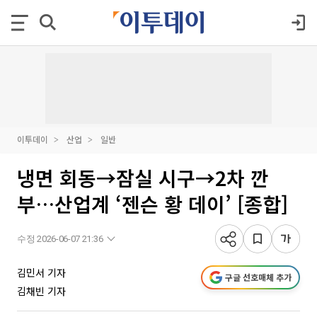
이투데이
산업
일반
냉면 회동→잠실 시구→2차 깐
부…산업계 ‘젠슨 황 데이’ [종합]
수정 2026-06-07 21:36
김민서 기자
구글 선호매체 추가
김채빈 기자