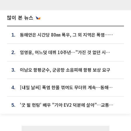
많이 본 뉴스
동해안은 시간당 80㎜ 폭우, 그 외 지역은 폭염…‘극과 극 날씨’
1.
임영웅, 어느덧 데뷔 10주년⋯"가진 것 없던 시절, 내 앞엔 20명의 팬뿐"
2.
이남오 함평군수, 군공항 소음피해 함평 보상 요구
3.
[내일 날씨] 폭염 한풀 꺾여도 무더위 계속⋯동해안 이틀 연속 비
4.
'굿 윌 헌팅' 배우 "기아 EV2 덕분에 살아"…교통사고 후 안전성 극찬
5.