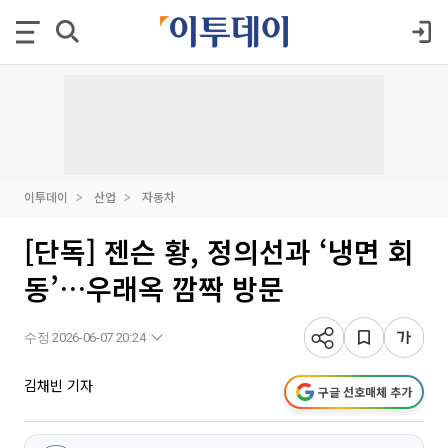
이투데이
산업
자동차
[단독] 젠슨 황, 정의선과 ‘냉면 회
동’…우래옥 깜짝 방문
수정 2026-06-07 20:24
김채빈 기자
구글 선호매체 추가