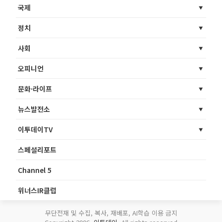
국제
정치
사회
오피니언
문화·라이프
뉴스발전소
이투데이TV
스페셜리포트
Channel 5
위너스IR클럽
무단전재 및 수집, 복사, 재배포, AI학습 이용 금지