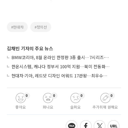
#현대차
#정의선
김채빈 기자의 주요 뉴스
BMW코리아, 8월 온라인 한정판 3종 출시…7시리즈·X7·M340i 투어링
한온시스템, 캐나다 정부서 100억 지원…북미 전동화 시장 가속
현대차·기아, 레드닷 디자인 어워드 17관왕…최우수상 2개 수상
0
0
0
0
좋아요
화나요
슬퍼요
추가취재 원해요