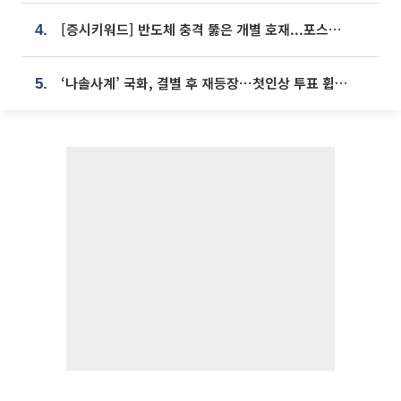
[증시키워드] 반도체 충격 뚫은 개별 호재...포스코퓨처엠·에코프로·한화솔루션 '눈길'
4.
‘나솔사계’ 국화, 결별 후 재등장⋯첫인상 투표 휩쓸고 ‘인기녀’ 등극
5.