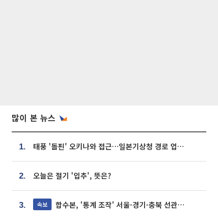
많이 본 뉴스
태풍 '돌핀' 오키나와 접근…일본기상청 경로 업데이트
1.
오늘은 절기 '입추', 뜻은?
2.
합수본, '통계 조작' 서울·경기·충북 선관위 등 추가 압수수색
속보
3.