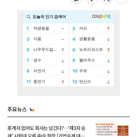
주요뉴스
후계자 없어도 회사는 남긴다?…‘제3자 승
계’ 시험대 오른 中企 현장 [기업승계 대전