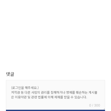
댓글
0 / 300