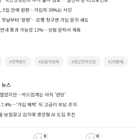
 5일 만에 완판…가입자 39%는 서민
첫날부터 ‘완판’…은행 창구엔 가입 문의 쇄도
 연내 통과 가능성 13%…상원 문턱서 제동
#정책펀드
#금융위원회
#첨단전략산업
#2차판매
 뉴스
 열었지만⋯카드업계는 아직 '관망'
7.4%⋯‘가입 혜택’ 뒤 고금리 부담 주의
·보험광고 심의에 생성형 AI 도입 추진
0
0