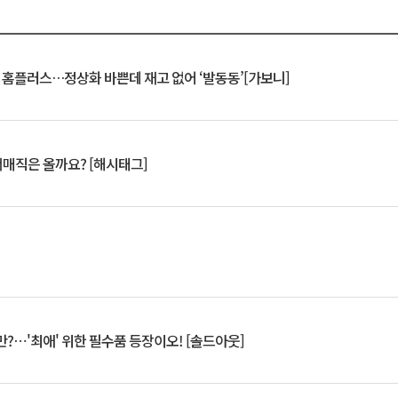
연 홈플러스…정상화 바쁜데 재고 없어 ‘발동동’[가보니]
서매직은 올까요? [해시태그]
?⋯'최애' 위한 필수품 등장이오! [솔드아웃]