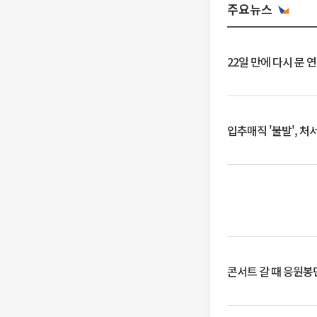
주요뉴스
22일 만에 다시 문 
입추매직 '불발', 처
콘서트 갈 때 응원봉만