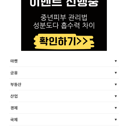
마켓
금융
부동산
산업
경제
국제