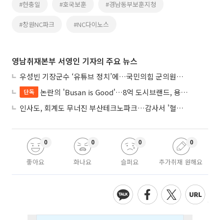
#현충일
#호국보훈
#경남동부보훈지청
#창원NC파크
#NC다이노스
영남취재본부 서영인 기자의 주요 뉴스
우성빈 기장군수 ‘유튜브 정치’에…국민의힘 군의원들 집단 반발
논란의 'Busan is Good'…8억 도시브랜드, 용산 대통령실 CI 업체가 수행
단독
인사도, 회계도 무너진 부산테크노파크…감사서 '혈세 유용·인사 뒤집기' 적발
0
0
0
0
좋아요
화나요
슬퍼요
추가취재 원해요