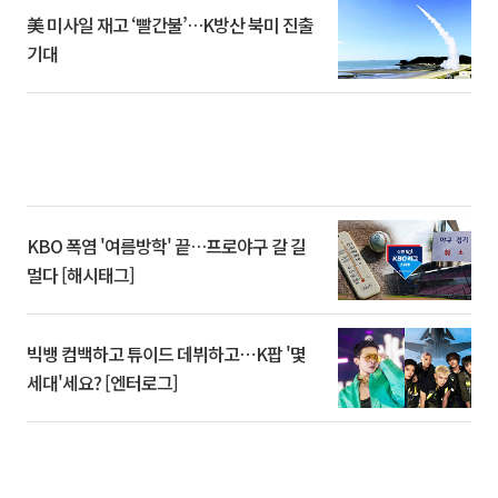
美 미사일 재고 ‘빨간불’…K방산 북미 진출
기대
KBO 폭염 '여름방학' 끝…프로야구 갈 길
멀다 [해시태그]
빅뱅 컴백하고 튜이드 데뷔하고⋯K팝 '몇
세대'세요? [엔터로그]