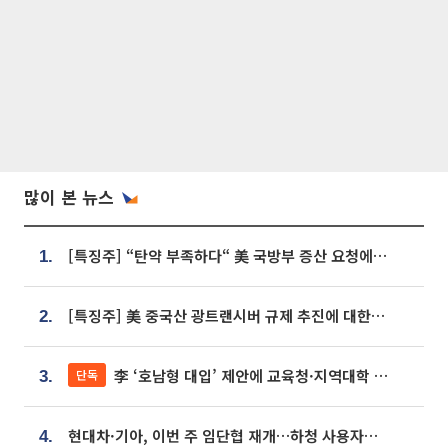
많이 본 뉴스
[특징주] “탄약 부족하다“ 美 국방부 증산 요청에⋯국내 방산주 급등세
1.
[특징주] 美 중국산 광트랜시버 규제 추진에 대한광통신 등 광통신株 강세
2.
李 ‘호남형 대입’ 제안에 교육청·지역대학 서·논술형 입시 연계 '착수'
단독
3.
현대차·기아, 이번 주 임단협 재개…하청 사용자성 재심도 ‘변수’
4.