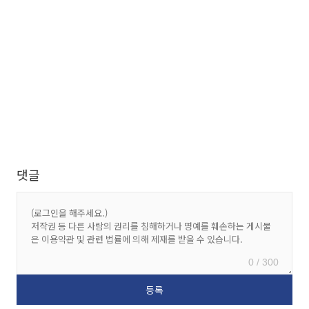
댓글
0 / 300