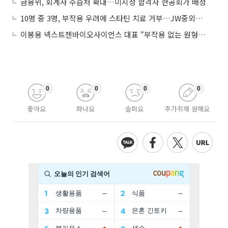
금융위, 회계사 수습처 확대…미지정 합격자 한공회가 배정
10명 중 3명, 부작용 우려에 스타틴 치료 거부…JW중외제약 “정보 격차 줄인다”
이봉용 넥스트젠바이오사이언스 대표 “부작용 없는 원형탈모 신약개발”
0
0
0
0
좋아요
화나요
슬퍼요
추가취재 원해요