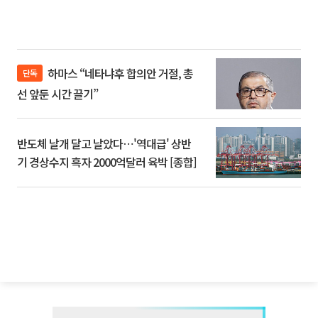
하마스 “네타냐후 합의안 거절, 총
단독
선 앞둔 시간 끌기”
반도체 날개 달고 날았다⋯'역대급' 상반
기 경상수지 흑자 2000억달러 육박 [종합]