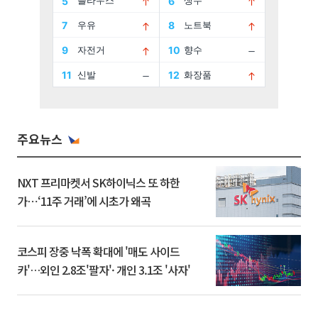
주요뉴스
NXT 프리마켓서 SK하이닉스 또 하한
가⋯‘11주 거래’에 시초가 왜곡
코스피 장중 낙폭 확대에 '매도 사이드
카'…외인 2.8조'팔자'· 개인 3.1조 '사자'