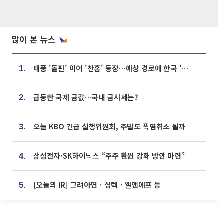
많이 본 뉴스
태풍 '돌핀' 이어 '찬홈' 등장…예상 경로에 한국 '한숨'
1.
급등한 국제 금값…국내 금시세는?
2.
오늘 KBO 긴급 실행위원회, 주말도 폭염취소 될까
3.
삼성전자·SK하이닉스 “주주 환원 강화 방안 마련”
4.
[오늘의 IR] 고려아연ㆍ심텍ㆍ엘앤에프 등
5.