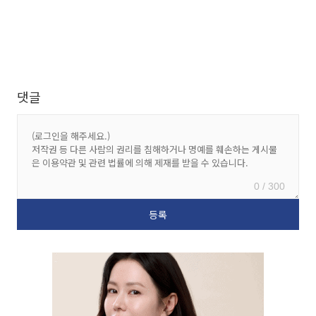
댓글
0 / 300