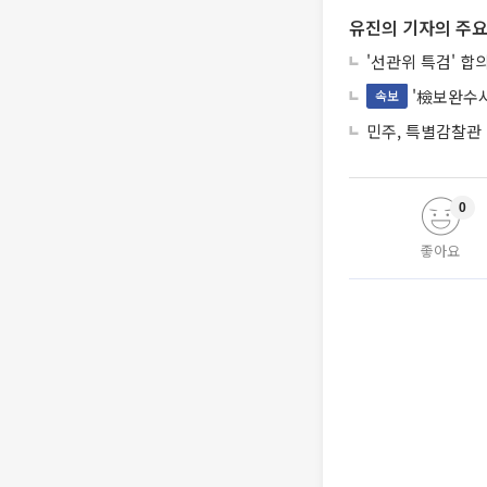
유진의 기자의 주요
'선관위 특검' 합
'檢보완수사
속보
민주, 특별감찰관
0
좋아요