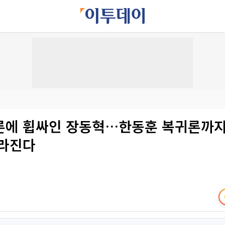
론에 휩싸인 장동혁…한동훈 복귀론까지,
빨라진다