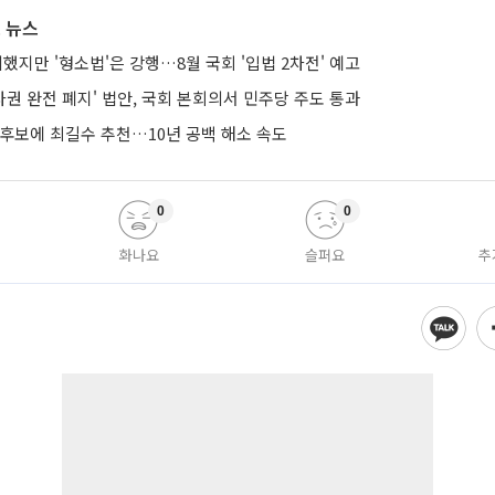
 뉴스
의했지만 '형소법'은 강행…8월 국회 '입법 2차전' 예고
권 완전 폐지' 법안, 국회 본회의서 민주당 주도 통과
 후보에 최길수 추천…10년 공백 해소 속도
0
0
화나요
슬퍼요
추