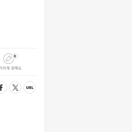
0
가취재 원해요