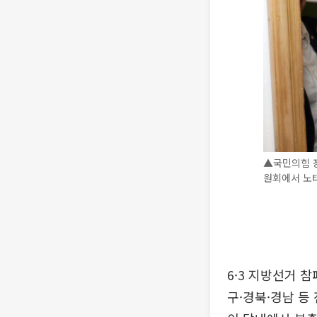
▲국민의힘 
원회에서 노태
6·3 지방선거 
구·경북·경남 등