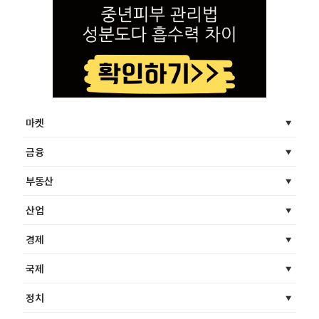
마켓
금융
부동산
산업
경제
국제
정치