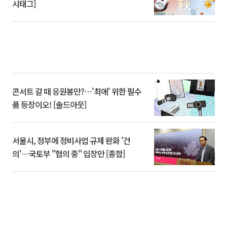
시태그]
콘서트 갈 때 응원봉만?⋯'최애' 위한 필수
품 등장이오! [솔드아웃]
서울시, 정부에 정비사업 규제 완화 '건
의'⋯국토부 "협의 중" 입장만 [종합]