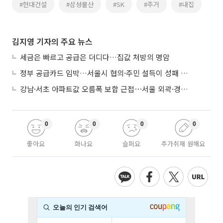
#현대건설
#삼성물산
#SK
#주거
#내집
김지영 기자의 주요 뉴스
세금은 빠르고 공급은 더디다…집값 처방의 명암
정부 공급카드 임박…서울시 협의·주민 설득이 성패 가른다
강남·서초 아파트값 오름폭 보합 근접⋯서울 외곽·경기 남부 중심 매수세
0
0
0
0
좋아요
화나요
슬퍼요
추가취재 원해요