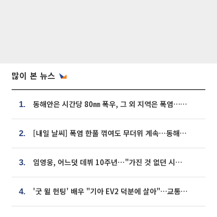
많이 본 뉴스
동해안은 시간당 80㎜ 폭우, 그 외 지역은 폭염…‘극과 극 날씨’
1.
[내일 날씨] 폭염 한풀 꺾여도 무더위 계속⋯동해안 이틀 연속 비
2.
임영웅, 어느덧 데뷔 10주년⋯"가진 것 없던 시절, 내 앞엔 20명의 팬뿐"
3.
'굿 윌 헌팅' 배우 "기아 EV2 덕분에 살아"…교통사고 후 안전성 극찬
4.