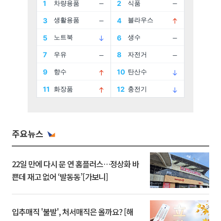
주요뉴스
22일 만에 다시 문 연 홈플러스…정상화 바
쁜데 재고 없어 ‘발동동’[가보니]
입추매직 '불발', 처서매직은 올까요? [해