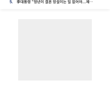
李대통령 “청년이 결혼 망설이는 일 없어야...제도상 불이익 조사”
5.