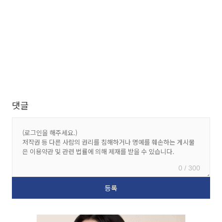
댓글
0 / 300