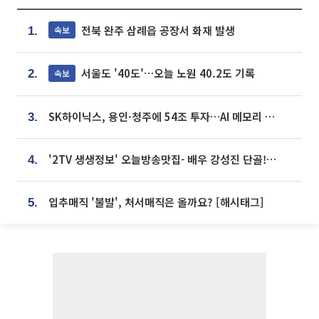
전북 완주 삼례읍 공장서 화재 발생
속보
1.
서울도 '40도'…오늘 노원 40.2도 기록
속보
2.
SK하이닉스, 용인·청주에 54조 투자…AI 메모리 생산기지 키운다
3.
'2TV 생생정보' 오늘방송맛집- 배우 강성진 단골! 쌀국수ㆍ푸팟퐁 커리 맛집 '블○○○'
4.
입추매직 '불발', 처서매직은 올까요? [해시태그]
5.