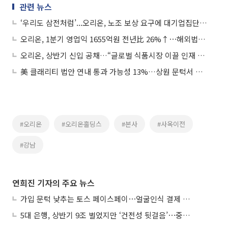
관련 뉴스
‘우리도 삼전처럼’...오리온, 노조 보상 요구에 대기업집단 편입 후 ‘첫 위기’
오리온, 1분기 영업익 1655억원 전년比 26%↑⋯해외법인 날았다
오리온, 상반기 신입 공채…“글로벌 식품시장 이끌 인재 찾는다”
美 클래리티 법안 연내 통과 가능성 13%…상원 문턱서 제동
#오리온
#오리온홀딩스
#본사
#사옥이전
#강남
연희진 기자의 주요 뉴스
가입 문턱 낮추는 토스 페이스페이⋯얼굴인식 결제 확산 속도낸다
5대 은행, 상반기 9조 벌었지만 ‘건전성 뒷걸음’⋯중기대출 문턱 높아지나