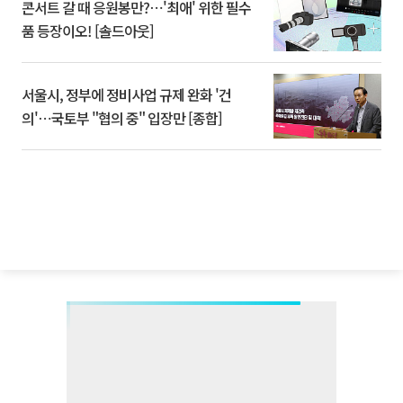
콘서트 갈 때 응원봉만?⋯'최애' 위한 필수
품 등장이오! [솔드아웃]
서울시, 정부에 정비사업 규제 완화 '건
의'⋯국토부 "협의 중" 입장만 [종합]