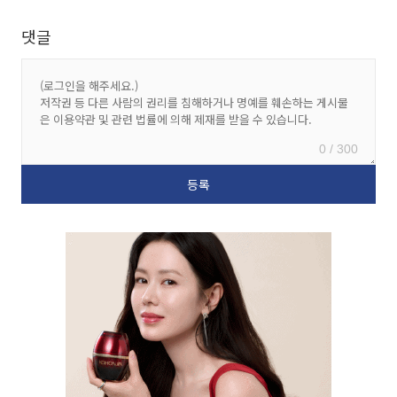
댓글
0 / 300