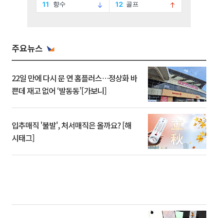
주요뉴스
22일 만에 다시 문 연 홈플러스…정상화 바
쁜데 재고 없어 ‘발동동’[가보니]
입추매직 '불발', 처서매직은 올까요? [해
시태그]