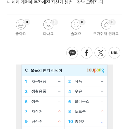
세제 개편에 복잡해진 자산가 셈법⋯강남 고령자·다주택자 ‘자산재편 고심’
0
0
0
0
좋아요
화나요
슬퍼요
추가취재 원해요