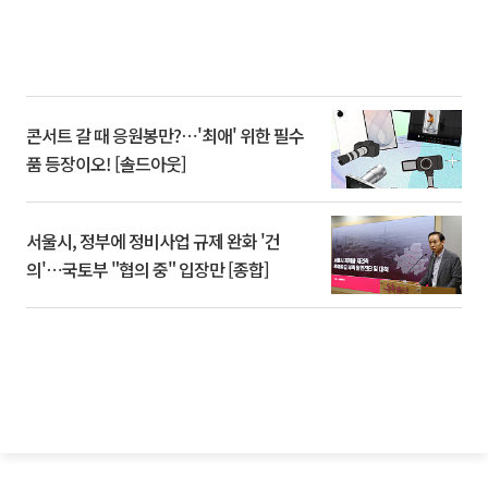
콘서트 갈 때 응원봉만?⋯'최애' 위한 필수
품 등장이오! [솔드아웃]
서울시, 정부에 정비사업 규제 완화 '건
의'⋯국토부 "협의 중" 입장만 [종합]