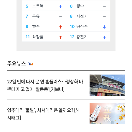
주요뉴스
22일 만에 다시 문 연 홈플러스…정상화 바
쁜데 재고 없어 ‘발동동’[가보니]
입추매직 '불발', 처서매직은 올까요? [해
시태그]