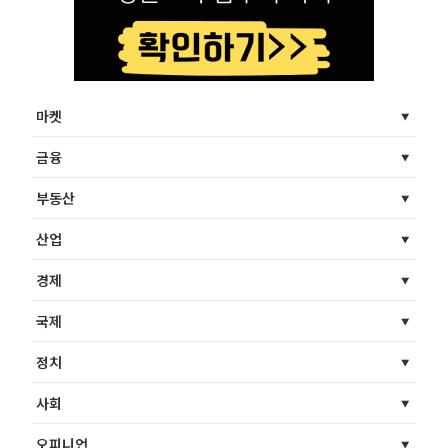
마켓
금융
부동산
산업
경제
국제
정치
사회
오피니언