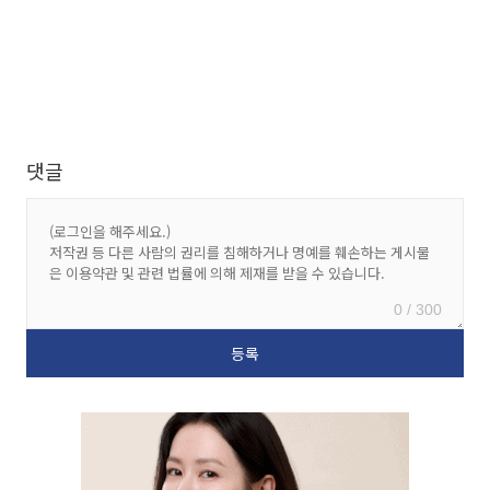
댓글
0 / 300