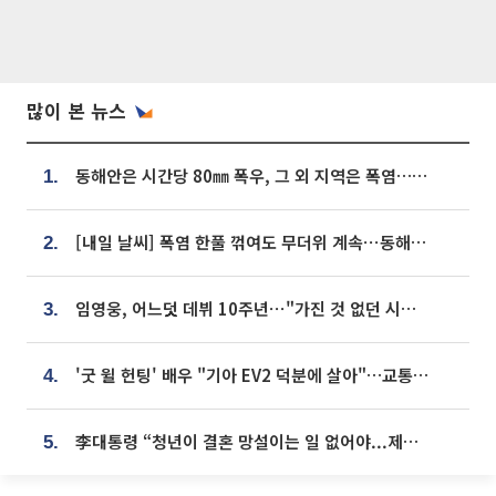
많이 본 뉴스
동해안은 시간당 80㎜ 폭우, 그 외 지역은 폭염…‘극과 극 날씨’
1.
[내일 날씨] 폭염 한풀 꺾여도 무더위 계속⋯동해안 이틀 연속 비
2.
임영웅, 어느덧 데뷔 10주년⋯"가진 것 없던 시절, 내 앞엔 20명의 팬뿐"
3.
'굿 윌 헌팅' 배우 "기아 EV2 덕분에 살아"…교통사고 후 안전성 극찬
4.
李대통령 “청년이 결혼 망설이는 일 없어야...제도상 불이익 조사”
5.