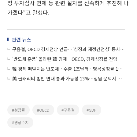
정 투자심사 면제 등 관련 절차를 신속하게 추진해 나
가겠다”고 말했다.
관련 뉴스
구윤철, OECD 경제전망 언급…'성장과 재정건전성' 동시 개선 강조
'반도체 훈풍' 올라탄 韓 경제⋯OECD, 경제성장률 전망치 2.6% 대폭 상향
韓 경제 떠받치는 반도체⋯수출 1조달러ㆍ명목성장률 10% 이끈다
美 클래리티 법안 연내 통과 가능성 13%…상원 문턱서 제동
#성장률
#OECD
#구윤철
#GDP
#경상수지