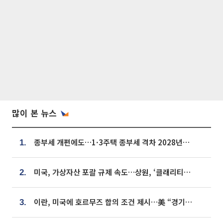
많이 본 뉴스
종부세 개편에도…1·3주택 종부세 격차 2028년부터 확대
1.
미국, 가상자산 포괄 규제 속도…상원, ‘클래리티법’ 9월 절차투표 추진
2.
이란, 미국에 호르무즈 합의 조건 제시…美 “경기 아직 안 끝나” [종합]
3.