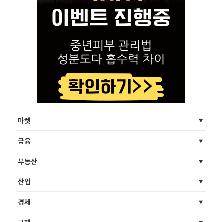
마켓
금융
부동산
산업
경제
국제