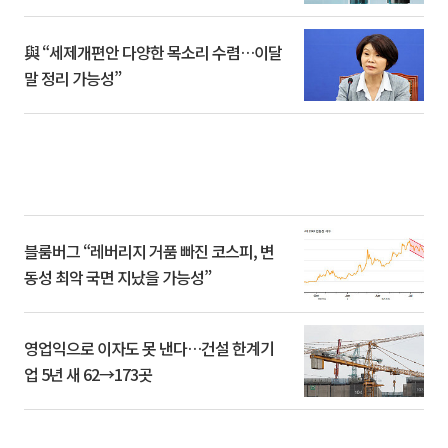
與 “세제개편안 다양한 목소리 수렴…이달
말 정리 가능성”
블룸버그 “레버리지 거품 빠진 코스피, 변
동성 최악 국면 지났을 가능성”
영업익으로 이자도 못 낸다…건설 한계기
업 5년 새 62→173곳