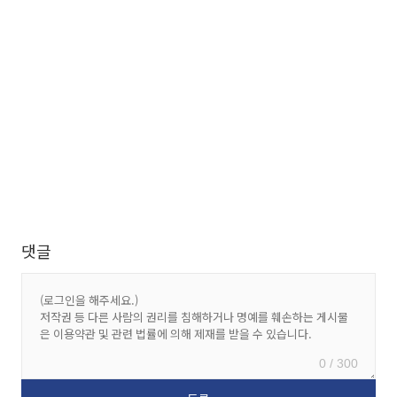
댓글
0 / 300