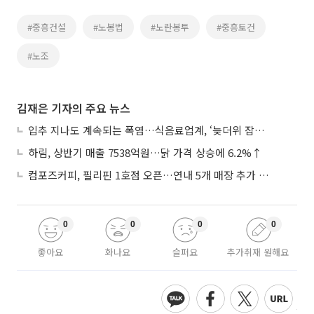
#중흥건설
#노봉법
#노란봉투
#중흥토건
#노조
김재은 기자의 주요 뉴스
입추 지나도 계속되는 폭염…식음료업계, ‘늦더위 잡기’ 전력 투구
하림, 상반기 매출 7538억원…닭 가격 상승에 6.2%↑
컴포즈커피, 필리핀 1호점 오픈…연내 5개 매장 추가 출점
0
0
0
0
좋아요
화나요
슬퍼요
추가취재 원해요