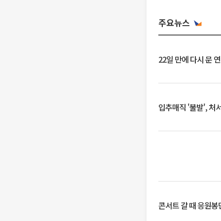
주요뉴스
22일 만에 다시 문 
입추매직 '불발', 처
콘서트 갈 때 응원봉만