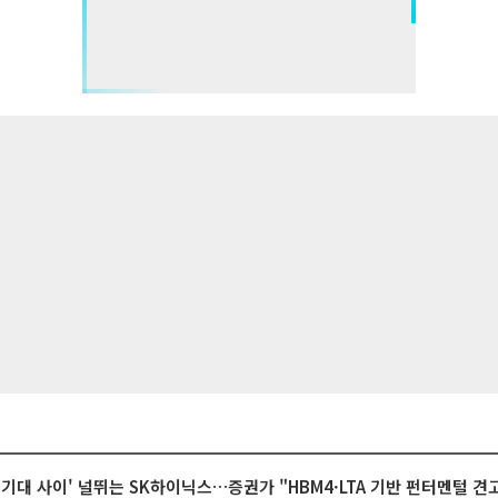
 기대 사이' 널뛰는 SK하이닉스…증권가 "HBM4·LTA 기반 펀터멘털 견