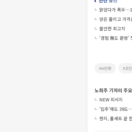
관련 뉴스
맑았다가 폭우⋯
양은 줄이고 가격
불안한 최고치
‘경험 無도 환영’
#AI만평
#코
노희주 기자의 주요
NEW 피서지
'입추'에도 39
젠지, 풀세트 끝