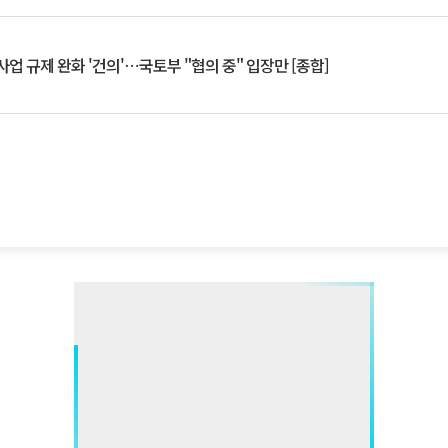
업 규제 완화 '건의'⋯국토부 "협의 중" 입장만 [종합]