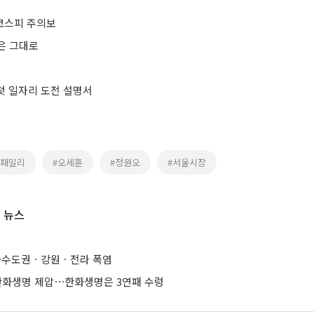
코스피 주의보
은 그대로
 첫 일자리 도전 설명서
인패밀리
#오세훈
#정원오
#서울시장
 뉴스
도⋯수도권ㆍ강원ㆍ전라 폭염
 한화생명 제압⋯한화생명은 3연패 수렁