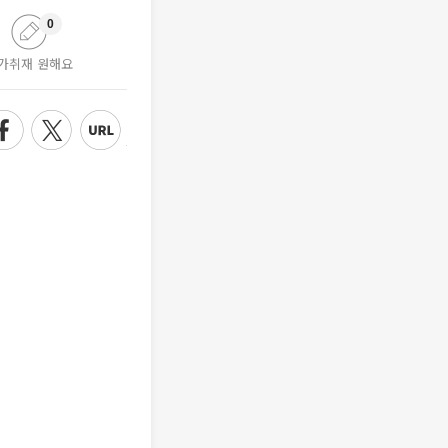
0
가취재 원해요