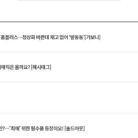
연 홈플러스…정상화 바쁜데 재고 없어 ‘발동동’[가보니]
서매직은 올까요? [해시태그]
?⋯'최애' 위한 필수품 등장이오! [솔드아웃]