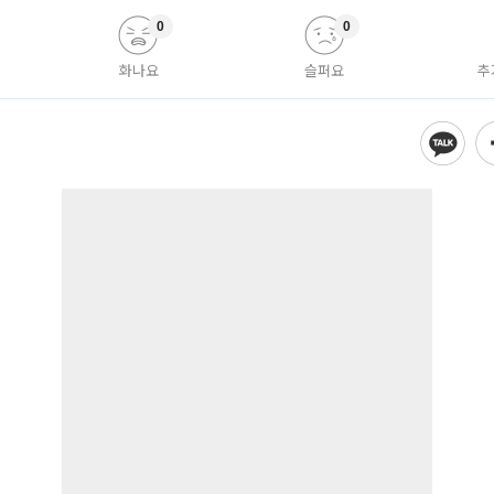
0
0
화나요
슬퍼요
추