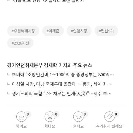
‘경험 無도 환영’ 첫 일자리 도전 설명서
#수원특례시장
#이재준
#연임시장
#민선9기
#2026지선
경기인천취재본부 김재학 기자의 주요 뉴스
추미애 "소방인건비 1조1000억 중 중앙정부는 800억뿐"
이상일 시장, 다낭 국제무대 올랐다…"용인, 세계 최대 반도체 도시 된다"
경기도의회 국힘 "7조 채무는 인재(人災)"…세수 추계 조작 의혹 제기
0
0
0
0
좋아요
화나요
슬퍼요
추가취재 원해요