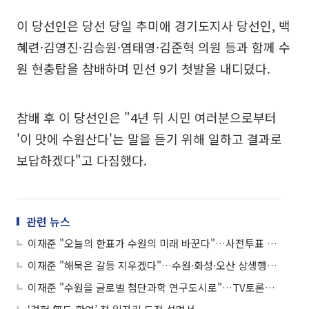
이 당선인은 당선 당일 추미애 경기도지사 당선인, 백
혜련·김영진·김승원·염태영·김준혁 의원 등과 함께 수
원 현충탑을 참배하며 민선 9기 첫발을 내디뎠다.
참배 후 이 당선인은 "4년 뒤 시민 여러분으로부터
'이 맛에 수원산다'는 말을 듣기 위해 일하고 결과로
보답하겠다"고 다짐했다.
관련 뉴스
이재준 "오늘의 한표가 수원의 미래 바꾼다"…사전투표 첫날 행궁동서 투표
이재준 "해묵은 갈등 지우겠다"…수원·화성·오산 상생행정 협약 이끌어
이재준 "수원을 글로벌 첨단과학 연구도시로"…TV토론서 경제자유구역 구상 제시