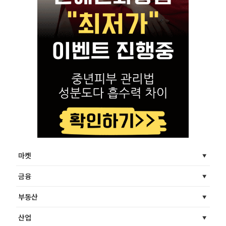
마켓
금융
부동산
산업