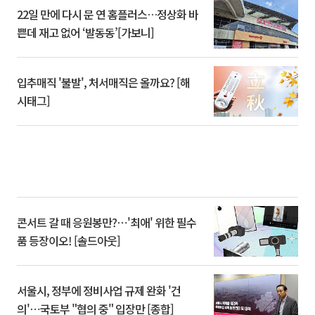
22일 만에 다시 문 연 홈플러스…정상화 바
쁜데 재고 없어 ‘발동동’[가보니]
입추매직 '불발', 처서매직은 올까요? [해
시태그]
콘서트 갈 때 응원봉만?⋯'최애' 위한 필수
품 등장이오! [솔드아웃]
서울시, 정부에 정비사업 규제 완화 '건
의'⋯국토부 "협의 중" 입장만 [종합]