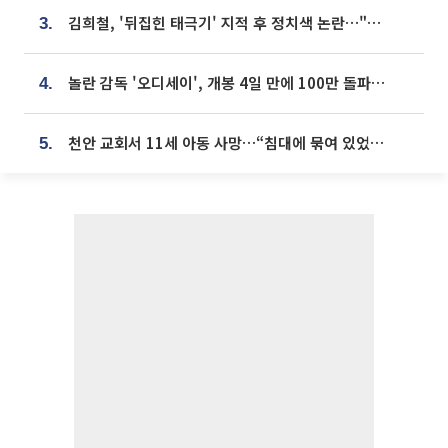
김희철, '뒤집힌 태극기' 지적 후 정치색 논란…"좌우 떠나 우리나라 국기"
3.
놀란 감독 '오디세이', 개봉 4일 만에 100만 돌파⋯'왕사남' 보다 빠르다
4.
천안 교회서 11세 아동 사망…“침대에 묶여 있었다” 진술 확보
5.