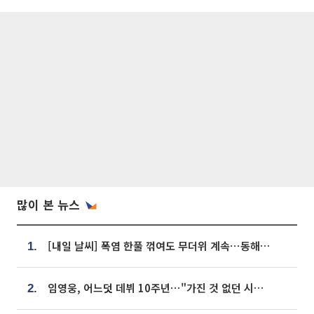
많이 본 뉴스
[내일 날씨] 폭염 한풀 꺾여도 무더위 계속⋯동해안 이틀 연속 비
1.
임영웅, 어느덧 데뷔 10주년⋯"가진 것 없던 시절, 내 앞엔 20명의 팬뿐"
2.