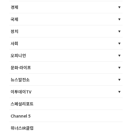
경제
국제
정치
사회
오피니언
문화·라이프
뉴스발전소
이투데이TV
스페셜리포트
Channel 5
위너스IR클럽