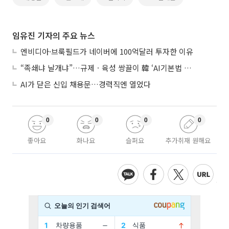
임유진 기자의 주요 뉴스
엔비디아·브룩필드가 네이버에 100억달러 투자한 이유
“족쇄냐 날개냐”…규제ㆍ육성 쌍끌이 韓 ‘AI기본법 개정안’ 오늘 시행
AI가 닫은 신입 채용문…경력직엔 열었다
0
0
0
0
좋아요
화나요
슬퍼요
추가취재 원해요