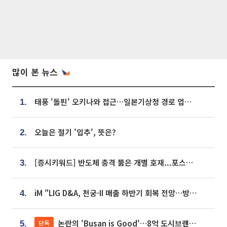
많이 본 뉴스
태풍 '돌핀' 오키나와 접근…일본기상청 경로 업데이트
1.
오늘은 절기 '입추', 뜻은?
2.
[증시키워드] 반도체 충격 뚫은 개별 호재...포스코퓨처엠·에코프로·한화솔루션 '눈길'
3.
iM "LIG D&A, 천궁-II 매출 하반기 회복 전망…방산 톱픽 유지"
4.
논란의 'Busan is Good'…8억 도시브랜드, 용산 대통령실 CI 업체가 수행
단독
5.