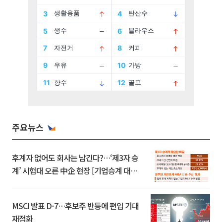
주요뉴스
후계자 없어도 회사는 남긴다?…‘제3자 승
계’ 시험대 오른 中企 현장 [기업승계 대전
환]
MSCI 발표 D-7…후보주 반등에 편입 기대
재점화