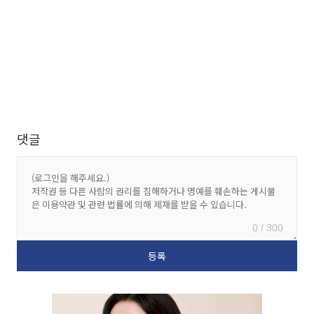
댓글
0 / 300