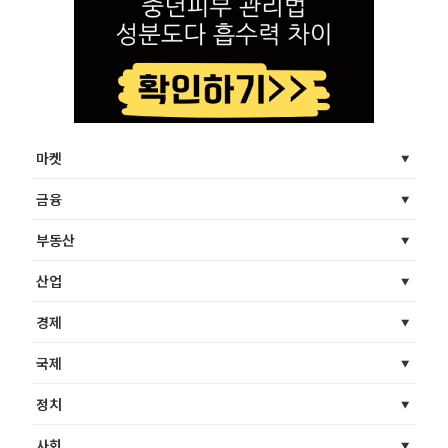
마켓
금융
부동산
산업
경제
국제
정치
사회