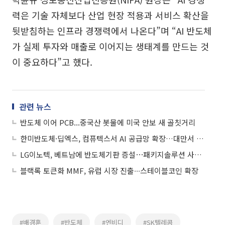
력은 기술 자체보다 산업 현장 적용과 서비스 확산을
뒷받침하는 인프라 경쟁력에서 나온다”며 “AI 반도체
가 실제 투자와 매출로 이어지는 생태계를 만드는 것
이 중요하다”고 했다.
관련 뉴스
반도체 이어 PCB...중국산 봇물에 미국 안보 새 골칫거리
한미반도체·딥엑스, 컴퓨텍스서 AI 공급망 확장…대만서 빛난 韓기업
LG이노텍, 베트남에 반도체기판 증설⋯패키지솔루션 사업 3조 육성 드라이브
블랙록 토큰화 MMF, 유럽 시장 진출∙∙∙스테이블코인 확장
#배경훈
#반도체
#엔비디
#SK텔레콤