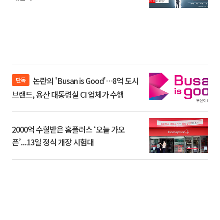
논란의 'Busan is Good'…8억 도시
단독
브랜드, 용산 대통령실 CI 업체가 수행
2000억 수혈받은 홈플러스 ‘오늘 가오
픈’...13일 정식 개장 시험대