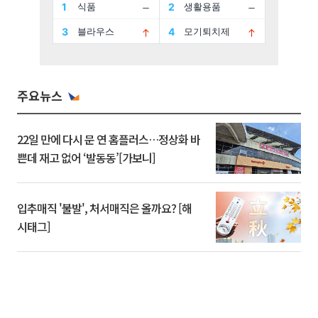
주요뉴스
22일 만에 다시 문 연 홈플러스…정상화 바
쁜데 재고 없어 ‘발동동’[가보니]
입추매직 '불발', 처서매직은 올까요? [해
시태그]