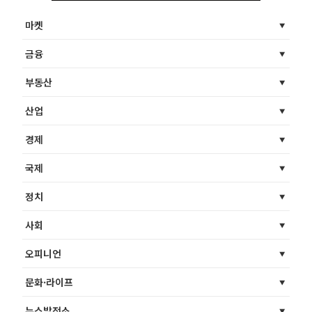
마켓
금융
부동산
산업
경제
국제
정치
사회
오피니언
문화·라이프
뉴스발전소