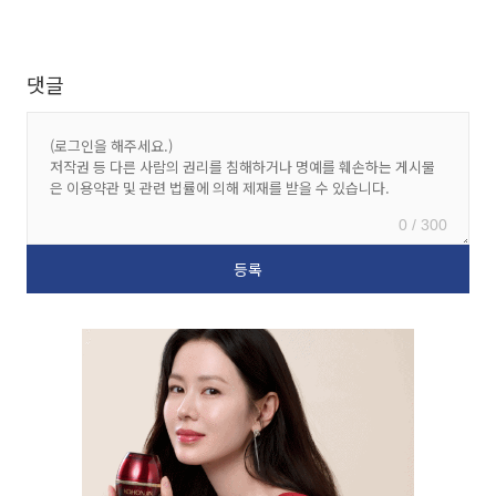
댓글
0 / 300