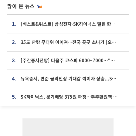
많이 본 뉴스
[베스트&워스트] 삼성전자·SK하이닉스 밀린 한 주…상상인증권은 85% 급등
1.
35도 안팎 무더위 이어져…전국 곳곳 소나기 [오늘 날씨]
2.
[주간증시전망] 다음주 코스피 6000~7000⋯“外人 수급은 정책이 변수”
3.
뉴욕증시, 연준 금리인상 기대감 꺾이자 상승...S&P500 사상 최고치 [종합]
4.
SK하이닉스, 분기배당 375원 확정…주주환원책 9월로 앞당겨 발표
5.