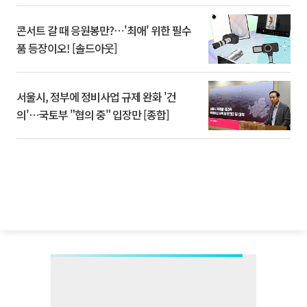
콘서트 갈 때 응원봉만?⋯'최애' 위한 필수
품 등장이오! [솔드아웃]
서울시, 정부에 정비사업 규제 완화 '건
의'⋯국토부 "협의 중" 입장만 [종합]