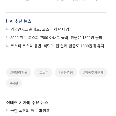
AI 추천 뉴스
외국인 6조 순매도, 코스피 하락 마감
8000 찍은 코스피 7500 아래로 급락, 환율은 1500원 돌파
코스피·코스닥 동반 '하락'…원·달러 환율도 1500원대 유지
#원달러환율
#코스피
#중동긴장
#미국추가관세
#시황
신태현 기자의 주요 뉴스
극한 폭염의 붉은 마침표