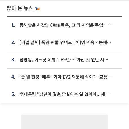
많이 본 뉴스
동해안은 시간당 80㎜ 폭우, 그 외 지역은 폭염…‘극과 극 날씨’
1.
[내일 날씨] 폭염 한풀 꺾여도 무더위 계속⋯동해안 이틀 연속 비
2.
임영웅, 어느덧 데뷔 10주년⋯"가진 것 없던 시절, 내 앞엔 20명의 팬뿐"
3.
'굿 윌 헌팅' 배우 "기아 EV2 덕분에 살아"…교통사고 후 안전성 극찬
4.
李대통령 “청년이 결혼 망설이는 일 없어야...제도상 불이익 조사”
5.