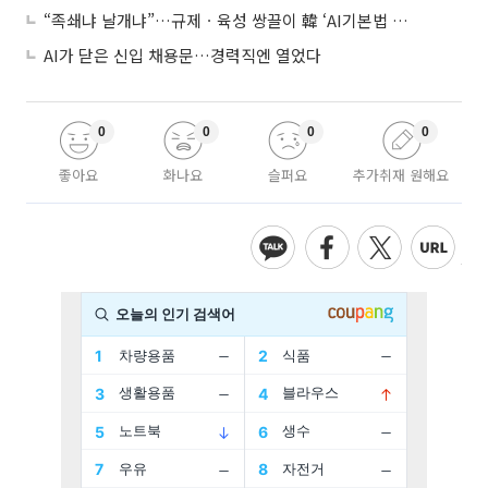
“족쇄냐 날개냐”…규제ㆍ육성 쌍끌이 韓 ‘AI기본법 개정안’ 오늘 시행
AI가 닫은 신입 채용문…경력직엔 열었다
0
0
0
0
좋아요
화나요
슬퍼요
추가취재 원해요