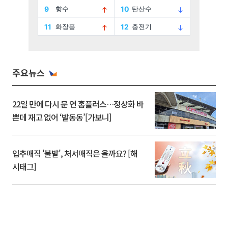
주요뉴스
22일 만에 다시 문 연 홈플러스…정상화 바
쁜데 재고 없어 ‘발동동’[가보니]
입추매직 '불발', 처서매직은 올까요? [해
시태그]