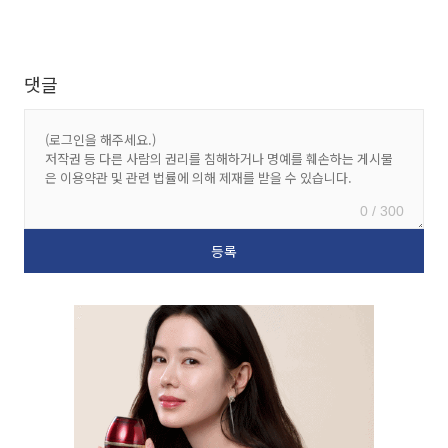
댓글
0 / 300