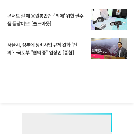
콘서트 갈 때 응원봉만?⋯'최애' 위한 필수
품 등장이오! [솔드아웃]
서울시, 정부에 정비사업 규제 완화 '건
의'⋯국토부 "협의 중" 입장만 [종합]