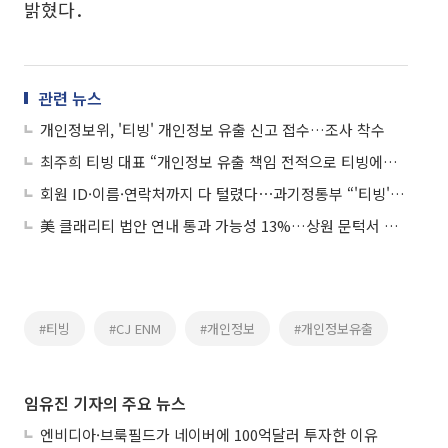
밝혔다．
관련 뉴스
개인정보위, '티빙' 개인정보 유출 신고 접수…조사 착수
최주희 티빙 대표 “개인정보 유출 책임 전적으로 티빙에⋯피해 구제 개별 안내”
회원 ID·이름·연락처까지 다 털렸다⋯과기정통부 “'티빙' 개인정보 유출 조사 착수”
美 클래리티 법안 연내 통과 가능성 13%…상원 문턱서 제동
#티빙
#CJ ENM
#개인정보
#개인정보유출
임유진 기자의 주요 뉴스
엔비디아·브룩필드가 네이버에 100억달러 투자한 이유