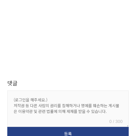
댓글
0 / 300