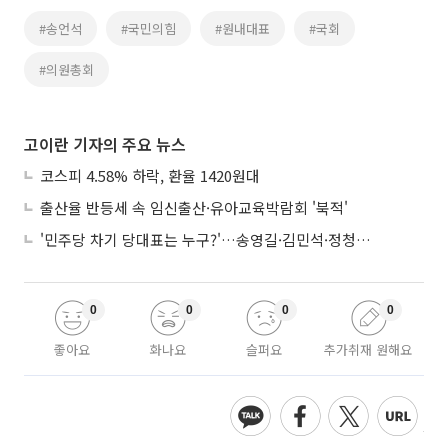
#송언석
#국민의힘
#원내대표
#국회
#의원총회
고이란 기자의 주요 뉴스
코스피 4.58% 하락, 환율 1420원대
출산율 반등세 속 임신출산·유아교육박람회 '북적'
'민주당 차기 당대표는 누구?'…송영길·김민석·정청래 토론회
0
0
0
0
좋아요
화나요
슬퍼요
추가취재 원해요