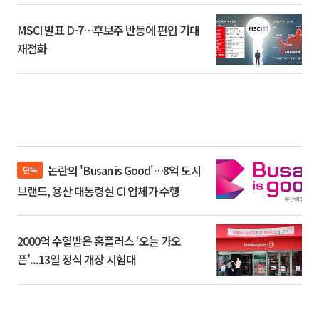
MSCI 발표 D-7…후보주 반등에 편입 기대
재점화
논란의 'Busan is Good'…8억 도시
단독
브랜드, 용산 대통령실 CI 업체가 수행
2000억 수혈받은 홈플러스 ‘오늘 가오
픈’...13일 정식 개장 시험대