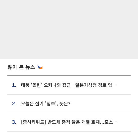
많이 본 뉴스
태풍 '돌핀' 오키나와 접근…일본기상청 경로 업데이트
1.
오늘은 절기 '입추', 뜻은?
2.
[증시키워드] 반도체 충격 뚫은 개별 호재...포스코퓨처엠·에코프로·한화솔루션 '눈길'
3.