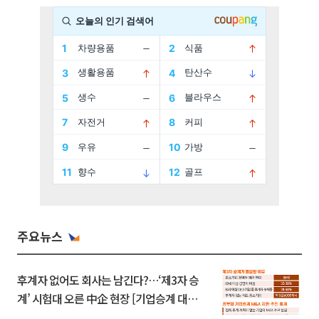
주요뉴스
후계자 없어도 회사는 남긴다?…‘제3자 승
계’ 시험대 오른 中企 현장 [기업승계 대전
환]