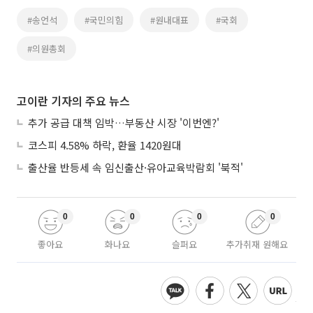
#송언석
#국민의힘
#원내대표
#국회
#의원총회
고이란 기자의 주요 뉴스
추가 공급 대책 임박…부동산 시장 '이번엔?'
코스피 4.58% 하락, 환율 1420원대
출산율 반등세 속 임신출산·유아교육박람회 '북적'
0
0
0
0
좋아요
화나요
슬퍼요
추가취재 원해요