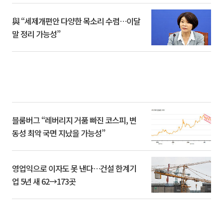
與 “세제개편안 다양한 목소리 수렴…이달
말 정리 가능성”
블룸버그 “레버리지 거품 빠진 코스피, 변
동성 최악 국면 지났을 가능성”
영업익으로 이자도 못 낸다…건설 한계기
업 5년 새 62→173곳