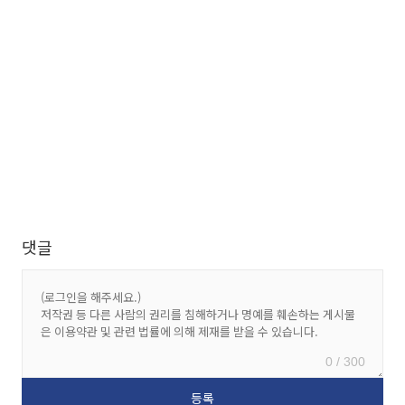
댓글
0 / 300