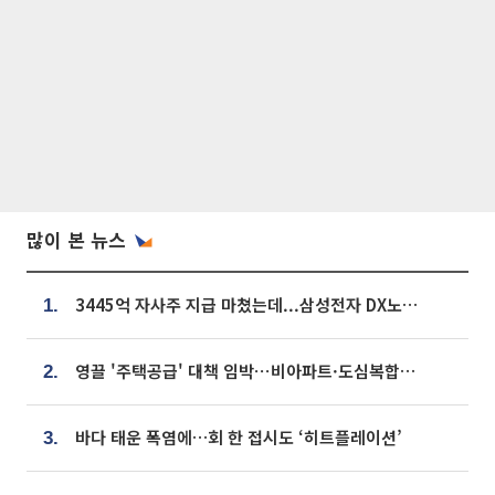
많이 본 뉴스
3445억 자사주 지급 마쳤는데...삼성전자 DX노조, 뒤늦은 '떼쓰기 집회'
1.
영끌 '주택공급' 대책 임박⋯비아파트·도심복합까지 총동원
2.
바다 태운 폭염에…회 한 접시도 ‘히트플레이션’
3.