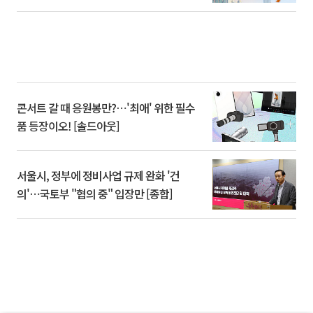
콘서트 갈 때 응원봉만?⋯'최애' 위한 필수
품 등장이오! [솔드아웃]
서울시, 정부에 정비사업 규제 완화 '건
의'⋯국토부 "협의 중" 입장만 [종합]