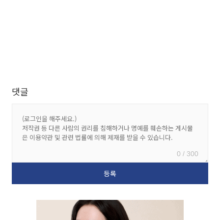
댓글
0 / 300