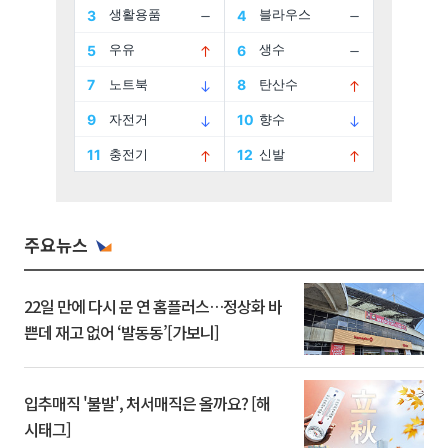
주요뉴스
22일 만에 다시 문 연 홈플러스…정상화 바
쁜데 재고 없어 ‘발동동’[가보니]
입추매직 '불발', 처서매직은 올까요? [해
시태그]