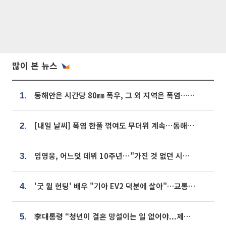
많이 본 뉴스
동해안은 시간당 80㎜ 폭우, 그 외 지역은 폭염…‘극과 극 날씨’
1.
[내일 날씨] 폭염 한풀 꺾여도 무더위 계속⋯동해안 이틀 연속 비
2.
임영웅, 어느덧 데뷔 10주년⋯"가진 것 없던 시절, 내 앞엔 20명의 팬뿐"
3.
'굿 윌 헌팅' 배우 "기아 EV2 덕분에 살아"…교통사고 후 안전성 극찬
4.
李대통령 “청년이 결혼 망설이는 일 없어야...제도상 불이익 조사”
5.