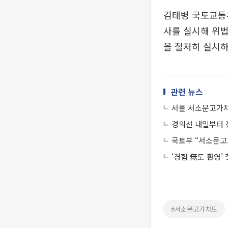
김태병 국토교통부
사를 실시해 위법
을 철저히 실시하
관련 뉴스
서울 서소문고가차
경의선 내일부터 
국토부 “서소문고
‘경험 無도 환영’
#서소문고가차도