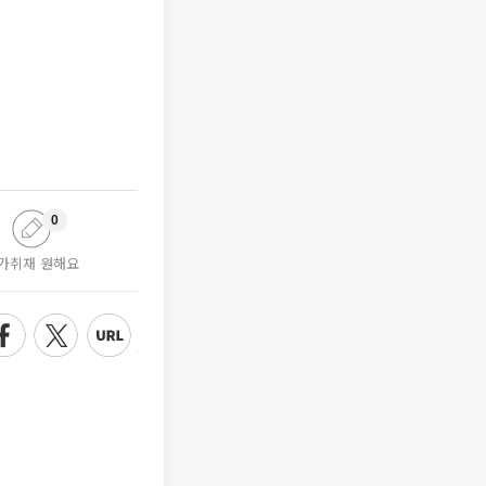
0
가취재 원해요