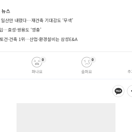
 뉴스
때 일산만 내렸다…재건축 기대감도 ‘무색’
입…효성·쌍용도 ‘껑충’
·토건·건축 1위…산업·환경설비는 삼성E&A
0
0
화나요
슬퍼요
추