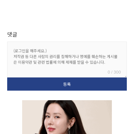
댓글
0 / 300