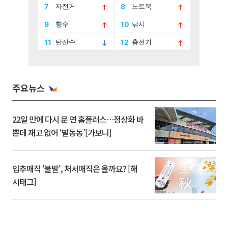
주요뉴스
22일 만에 다시 문 연 홈플러스…정상화 바
쁜데 재고 없어 ‘발동동’[가보니]
입추매직 '불발', 처서매직은 올까요? [해
시태그]