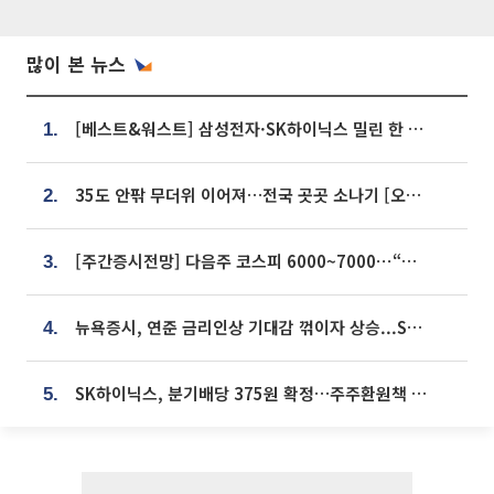
많이 본 뉴스
[베스트&워스트] 삼성전자·SK하이닉스 밀린 한 주…상상인증권은 85% 급등
1.
35도 안팎 무더위 이어져…전국 곳곳 소나기 [오늘 날씨]
2.
[주간증시전망] 다음주 코스피 6000~7000⋯“外人 수급은 정책이 변수”
3.
뉴욕증시, 연준 금리인상 기대감 꺾이자 상승...S&P500 사상 최고치 [종합]
4.
SK하이닉스, 분기배당 375원 확정…주주환원책 9월로 앞당겨 발표
5.