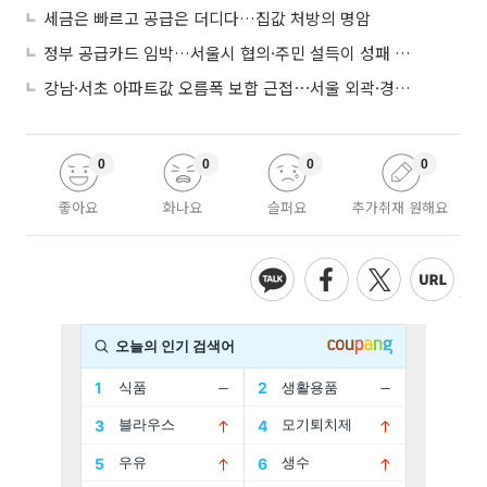
세금은 빠르고 공급은 더디다…집값 처방의 명암
정부 공급카드 임박…서울시 협의·주민 설득이 성패 가른다
강남·서초 아파트값 오름폭 보합 근접⋯서울 외곽·경기 남부 중심 매수세
0
0
0
0
좋아요
화나요
슬퍼요
추가취재 원해요