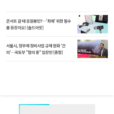
콘서트 갈 때 응원봉만?⋯'최애' 위한 필수
품 등장이오! [솔드아웃]
서울시, 정부에 정비사업 규제 완화 '건
의'⋯국토부 "협의 중" 입장만 [종합]