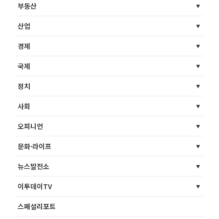
부동산
산업
경제
국제
정치
사회
오피니언
문화·라이프
뉴스발전소
이투데이TV
스페셜리포트