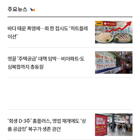
주요뉴스
바다 태운 폭염에…회 한 접시도 ‘히트플레
이션’
영끌 '주택공급' 대책 임박⋯비아파트·도
심복합까지 총동원
‘회생 D-3주’ 홈플러스, 영업 재개에도 ‘상
품 공급망’ 복구가 생존 관건