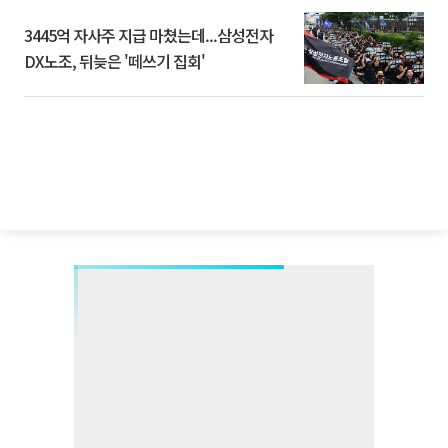
3445억 자사주 지급 마쳤는데...삼성전자
DX노조, 뒤늦은 '떼쓰기 집회'