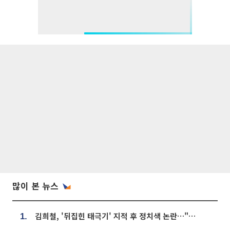
많이 본 뉴스
김희철, '뒤집힌 태극기' 지적 후 정치색 논란…"좌우 떠나 우리나라 국기"
1.