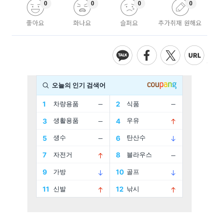
0
0
0
0
좋아요
화나요
슬퍼요
추가취재 원해요