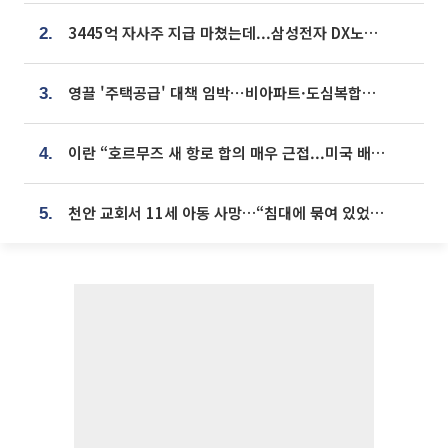
3445억 자사주 지급 마쳤는데...삼성전자 DX노조, 뒤늦은 '떼쓰기 집회'
2.
영끌 '주택공급' 대책 임박⋯비아파트·도심복합까지 총동원
3.
이란 “호르무즈 새 항로 합의 매우 근접...미국 배상 먼저”
4.
천안 교회서 11세 아동 사망…“침대에 묶여 있었다” 진술 확보
5.