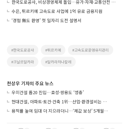
한국도로공사, 비상경영체제 돌입…유가·자재·교통안전 대응 강화
수은, 튀르키예 고속도로 사업에 1억 유로 금융지원
‘경험 無도 환영’ 첫 일자리 도전 설명서
#한국도로공사
#튀르키예
#고속도로운영유지관리
#크날르말카라
#말카라차나칼레
천상우 기자의 주요 뉴스
우미건설 톱20 진입…효성·쌍용도 ‘껑충’
현대건설, 아파트·토건·건축 1위…산업·환경설비는 삼성E&A
용적률 높여 임대 더 지으라더니…‘제값 보상’ 5개월째 국회에 발목