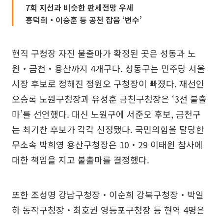
7회 지선과 비슷한 판세전망 우세
홍덕희‧이승훈 등 공천 잡음 ‘변수’
현직 구청장 자진 불출마가 확정된 곳은 성동과 노
원‧금천‧용산까지 4개구다. 성동구는 민주당 서울
시장 후보로 정해진 정원오 구청장이 빠졌다. 재선인
오승록 노원구청장과 유성훈 금천구청장은 ‘3선 불출
마’를 선언했다. 대신 노원구에 서준오 후보, 금천구
는 최기찬 후보가 각각 선정됐다. 국민의힘을 탈당한
무소속 박희영 용산구청장은 10‧29 이태원 참사에
대한 책임을 지고 불출마를 결정했다.
또한 조성명 강남구청장‧이순희 강북구청장‧박일
하 동작구청장‧최호권 영등포구청장 등 현역 4명은