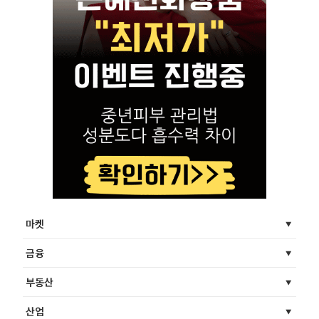
마켓
금융
부동산
산업