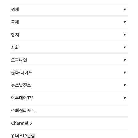
경제
국제
정치
사회
오피니언
문화·라이프
뉴스발전소
이투데이TV
스페셜리포트
Channel 5
위너스IR클럽