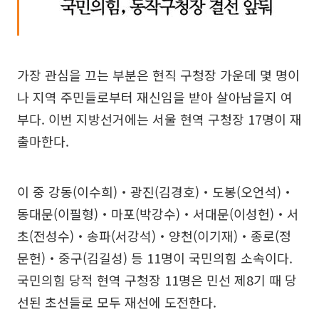
가장 관심을 끄는 부분은 현직 구청장 가운데 몇 명이
나 지역 주민들로부터 재신임을 받아 살아남을지 여
부다. 이번 지방선거에는 서울 현역 구청장 17명이 재
출마한다.
이 중 강동(이수희)‧광진(김경호)‧도봉(오언석)‧
동대문(이필형)‧마포(박강수)‧서대문(이성헌)‧서
초(전성수)‧송파(서강석)‧양천(이기재)‧종로(정
문헌)‧중구(김길성) 등 11명이 국민의힘 소속이다.
국민의힘 당적 현역 구청장 11명은 민선 제8기 때 당
선된 초선들로 모두 재선에 도전한다.