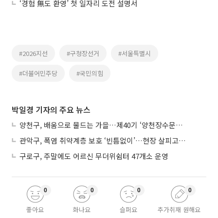
‘경험 無도 환영’ 첫 일자리 도전 설명서
#2026지선
#구청장선거
#서울특별시
#더불어민주당
#국민의힘
박일경 기자의 주요 뉴스
양천구, 배움으로 물드는 가을…제40기 ‘양천장수문화대학’ 수강생 모집
관악구, 폭염 취약계층 보호 ‘빈틈없이’…현장 살피고 지원 넓힌다
구로구, 주말에도 어르신 무더위쉼터 47개소 운영
0
0
0
0
좋아요
화나요
슬퍼요
추가취재 원해요