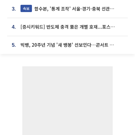
합수본, '통계 조작' 서울·경기·충북 선관위 등 추가 압수수색
속보
3.
[증시키워드] 반도체 충격 뚫은 개별 호재...포스코퓨처엠·에코프로·한화솔루션 '눈길'
4.
빅뱅, 20주년 기념 '새 뱅봉' 선보인다⋯콘서트 앞두고 팝업 개최
5.