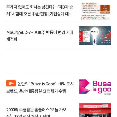
후계자 없어도 회사는 남긴다?…‘제3자 승
계’ 시험대 오른 中企 현장 [기업승계 대전
환]
MSCI 발표 D-7…후보주 반등에 편입 기대
재점화
논란의 'Busan is Good'…8억 도시
단독
브랜드, 용산 대통령실 CI 업체가 수행
2000억 수혈받은 홈플러스 ‘오늘 가오
픈’...13일 정식 개장 시험대