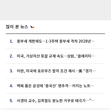
많이 본 뉴스
종부세 개편에도…1·3주택 종부세 격차 2028년부터 확대
1.
미국, 가상자산 포괄 규제 속도…상원, ‘클래리티법’ 9월 절차투표 추진
2.
이란, 미국에 호르무즈 합의 조건 제시…美 “경기 아직 안 끝나” [종합]
3.
맥북 품은 삼성에 ‘중국산’ 맹추격⋯커지는 노트북 OLED 시장
4.
서경덕 교수, 김희철도 분노한 거꾸로 태극기⋯"엉터리는 아냐, 아쉬울 뿐"
5.