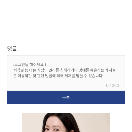
댓글
0 / 300