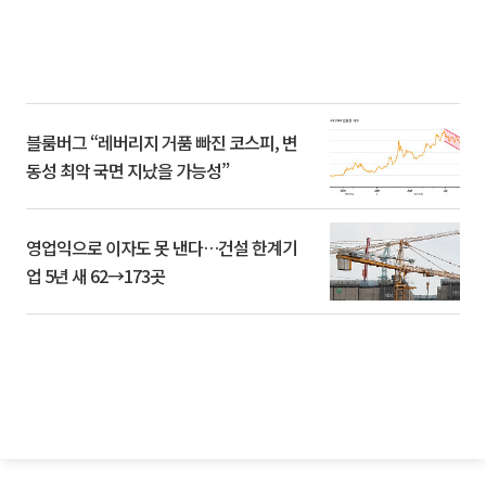
블룸버그 “레버리지 거품 빠진 코스피, 변
동성 최악 국면 지났을 가능성”
영업익으로 이자도 못 낸다…건설 한계기
업 5년 새 62→173곳