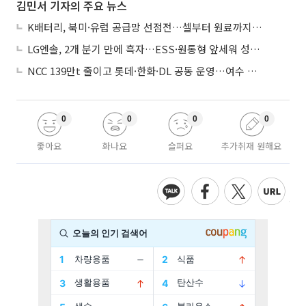
김민서 기자의 주요 뉴스
K배터리, 북미·유럽 공급망 선점전…셀부터 원료까지 현지화
LG엔솔, 2개 분기 만에 흑자…ESS·원통형 앞세워 성장 가속
NCC 139만t 줄이고 롯데·한화·DL 공동 운영…여수 1호 본궤도
0
0
0
0
좋아요
화나요
슬퍼요
추가취재 원해요