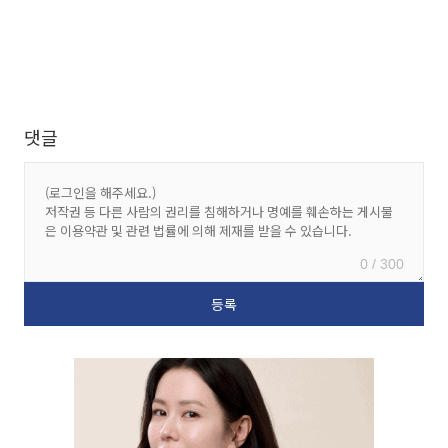
댓글
0 / 300