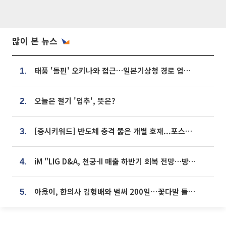
많이 본 뉴스
태풍 '돌핀' 오키나와 접근…일본기상청 경로 업데이트
1.
오늘은 절기 '입추', 뜻은?
2.
[증시키워드] 반도체 충격 뚫은 개별 호재...포스코퓨처엠·에코프로·한화솔루션 '눈길'
3.
iM "LIG D&A, 천궁-II 매출 하반기 회복 전망…방산 톱픽 유지"
4.
아옳이, 한의사 김형배와 벌써 200일⋯꽃다발 들고 "프러포즈 아냐"
5.