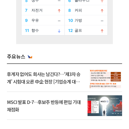
주요뉴스
후계자 없어도 회사는 남긴다?…‘제3자 승
계’ 시험대 오른 中企 현장 [기업승계 대전
환]
MSCI 발표 D-7…후보주 반등에 편입 기대
재점화