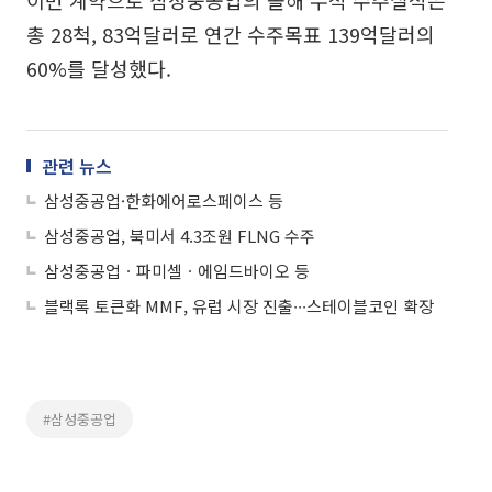
총 28척, 83억달러로 연간 수주목표 139억달러의
60%를 달성했다.
관련 뉴스
삼성중공업·한화에어로스페이스 등
삼성중공업, 북미서 4.3조원 FLNG 수주
삼성중공업ㆍ파미셀ㆍ에임드바이오 등
블랙록 토큰화 MMF, 유럽 시장 진출∙∙∙스테이블코인 확장
#삼성중공업