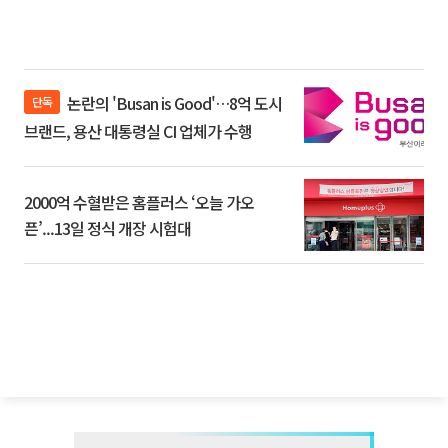
논란의 'Busan is Good'…8억 도시
단독
브랜드, 용산 대통령실 CI 업체가 수행
2000억 수혈받은 홈플러스 ‘오늘 가오
픈’...13일 정식 개장 시험대