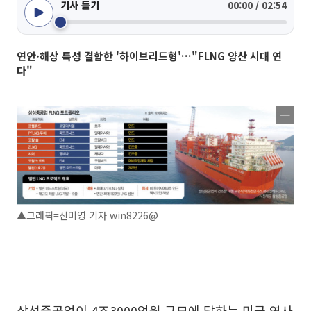
기사 듣기
00:00 / 02:54
연안·해상 특성 결합한 '하이브리드형'…"FLNG 양산 시대 연
다"
▲그래픽=신미영 기자 win8226@
삼성중공업이 4조3000억원 규모에 달하는 미국 역사