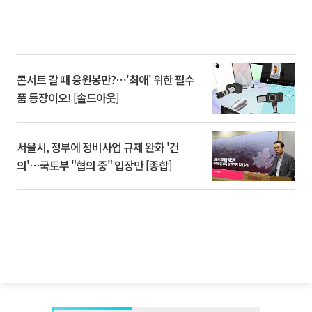
콘서트 갈 때 응원봉만?⋯'최애' 위한 필수
품 등장이오! [솔드아웃]
서울시, 정부에 정비사업 규제 완화 '건
의'⋯국토부 "협의 중" 입장만 [종합]