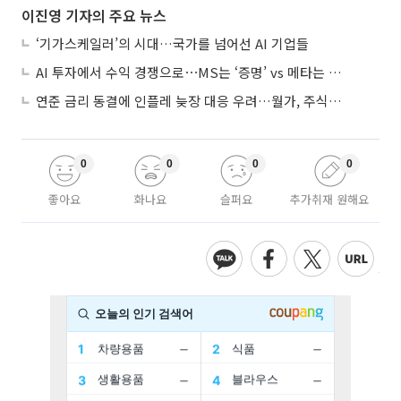
이진영 기자의 주요 뉴스
‘기가스케일러’의 시대…국가를 넘어선 AI 기업들
AI 투자에서 수익 경쟁으로⋯MS는 ‘증명’ vs 메타는 ‘숙제’
연준 금리 동결에 인플레 늦장 대응 우려…월가, 주식도 채권도 던졌다
0
0
0
0
좋아요
화나요
슬퍼요
추가취재 원해요