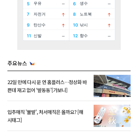
주요뉴스
22일 만에 다시 문 연 홈플러스…정상화 바
쁜데 재고 없어 ‘발동동’[가보니]
입추매직 '불발', 처서매직은 올까요? [해
시태그]