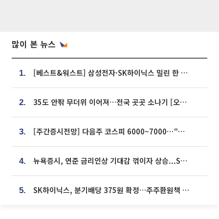
많이 본 뉴스
[베스트&워스트] 삼성전자·SK하이닉스 밀린 한 주…상상인증권은 85% 급등
1.
35도 안팎 무더위 이어져…전국 곳곳 소나기 [오늘 날씨]
2.
[주간증시전망] 다음주 코스피 6000~7000⋯“外人 수급은 정책이 변수”
3.
뉴욕증시, 연준 금리인상 기대감 꺾이자 상승...S&P500 사상 최고치 [종합]
4.
SK하이닉스, 분기배당 375원 확정…주주환원책 9월로 앞당겨 발표
5.