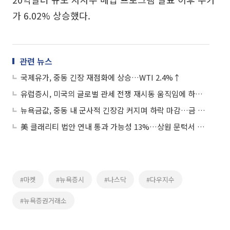
가 6.02% 상승했다.
관련 뉴스
국제유가, 중동 긴장 재점화에 상승…WTI 2.4%↑
유럽증시, 미국의 글로벌 관세 전쟁 재시동 움직임에 하락 마감…스톡스600 0.66%↓
뉴욕금값, 중동 내 군사적 긴장감 커지며 하락 마감…금 선물 1.17%↓
美 클래리티 법안 연내 통과 가능성 13%…상원 문턱서 제동
#마켓
#뉴욕증시
#나스닥
#다우지수
#뉴욕증권거래소