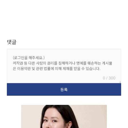
댓글
0 / 300