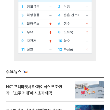
주요뉴스
NXT 프리마켓서 SK하이닉스 또 하한
가⋯‘11주 거래’에 시초가 왜곡