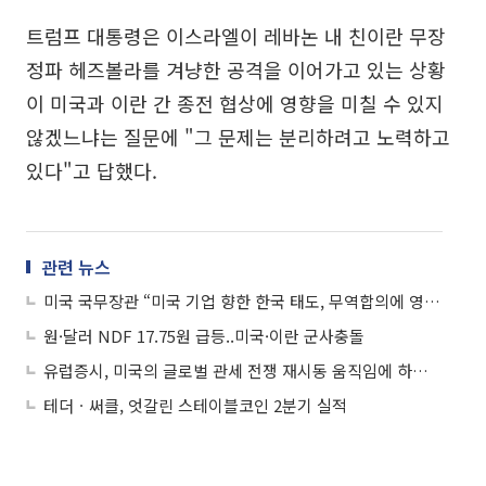
트럼프 대통령은 이스라엘이 레바논 내 친이란 무장
정파 헤즈볼라를 겨냥한 공격을 이어가고 있는 상황
이 미국과 이란 간 종전 협상에 영향을 미칠 수 있지
않겠느냐는 질문에 "그 문제는 분리하려고 노력하고
있다"고 답했다.
관련 뉴스
미국 국무장관 “미국 기업 향한 한국 태도, 무역합의에 영향 줬다”
원·달러 NDF 17.75원 급등..미국·이란 군사충돌
유럽증시, 미국의 글로벌 관세 전쟁 재시동 움직임에 하락 마감…스톡스600 0.66%↓
테더ㆍ써클, 엇갈린 스테이블코인 2분기 실적