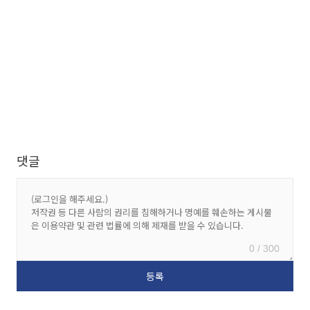
댓글
0 / 300