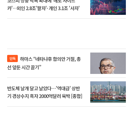
코스피 장중 낙폭 확대에 '매도 사이드
카'…외인 2.8조'팔자'· 개인 3.1조 '사자'
하마스 “네타냐후 합의안 거절, 총
단독
선 앞둔 시간 끌기”
반도체 날개 달고 날았다⋯'역대급' 상반
기 경상수지 흑자 2000억달러 육박 [종합]