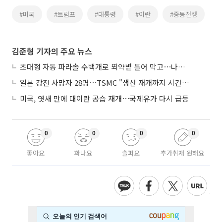
#미국
#트럼프
#대통령
#이란
#중동전쟁
김준형 기자의 주요 뉴스
초대형 자동 파라솔 수백개로 뙤약볕 틀어 막고⋯나라별 폭염 생존법
일본 강진 사망자 28명⋯TSMC "생산 재개까지 시간 필요해"
미국, 엿새 만에 대이란 공습 재개⋯국제유가 다시 급등
0
0
0
0
좋아요
화나요
슬퍼요
추가취재 원해요