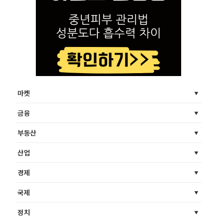
마켓
금융
부동산
산업
경제
국제
정치