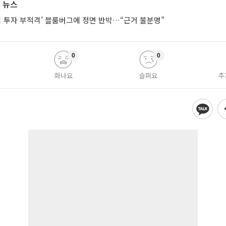
 뉴스
시 투자 부적격’ 블룸버그에 정면 반박…“근거 불분명”
0
0
화나요
슬퍼요
추