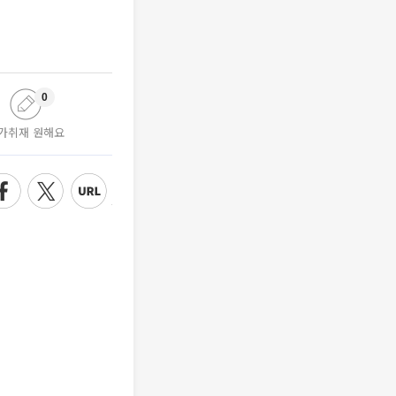
0
가취재 원해요