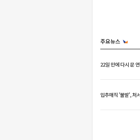
주요뉴스
22일 만에 다시 문 
입추매직 '불발', 처