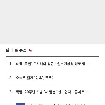
많이 본 뉴스
태풍 '돌핀' 오키나와 접근…일본기상청 경로 업데이트
1.
오늘은 절기 '입추', 뜻은?
2.
빅뱅, 20주년 기념 '새 뱅봉' 선보인다⋯콘서트 앞두고 팝업 개최
3.