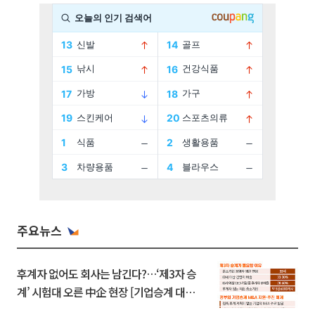
주요뉴스
후계자 없어도 회사는 남긴다?…‘제3자 승
계’ 시험대 오른 中企 현장 [기업승계 대전
환]