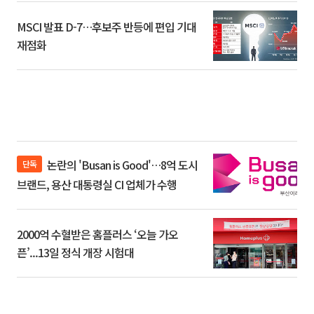
MSCI 발표 D-7…후보주 반등에 편입 기대
재점화
논란의 'Busan is Good'…8억 도시
단독
브랜드, 용산 대통령실 CI 업체가 수행
2000억 수혈받은 홈플러스 ‘오늘 가오
픈’...13일 정식 개장 시험대