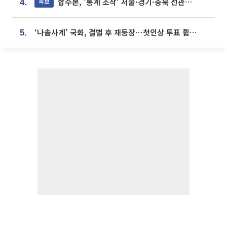
합수본, '통계 조작' 서울·경기·충북 선관위 등 추가 압수수색
속보
4.
‘나솔사계’ 국화, 결별 후 재등장⋯첫인상 투표 휩쓸고 ‘인기녀’ 등극
5.