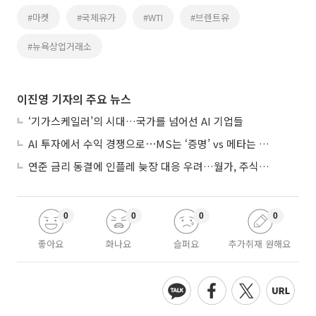
#마켓
#국제유가
#WTI
#브렌트유
#뉴욕상업거래소
이진영 기자의 주요 뉴스
‘기가스케일러’의 시대…국가를 넘어선 AI 기업들
AI 투자에서 수익 경쟁으로⋯MS는 ‘증명’ vs 메타는 ‘숙제’
연준 금리 동결에 인플레 늦장 대응 우려…월가, 주식도 채권도 던졌다
0
0
0
0
좋아요
화나요
슬퍼요
추가취재 원해요