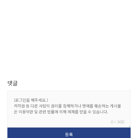
댓글
0 / 300