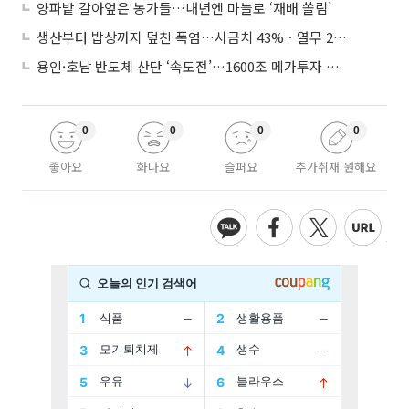
양파밭 갈아엎은 농가들…내년엔 마늘로 ‘재배 쏠림’
생산부터 밥상까지 덮친 폭염…시금치 43%ㆍ열무 28% 급등
용인·호남 반도체 산단 ‘속도전’…1600조 메가투자 이행 총력
0
0
0
0
좋아요
화나요
슬퍼요
추가취재 원해요