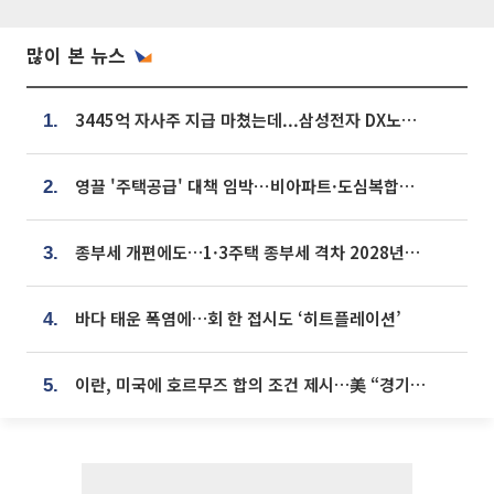
많이 본 뉴스
3445억 자사주 지급 마쳤는데...삼성전자 DX노조, 뒤늦은 '떼쓰기 집회'
1.
영끌 '주택공급' 대책 임박⋯비아파트·도심복합까지 총동원
2.
종부세 개편에도…1·3주택 종부세 격차 2028년부터 확대
3.
바다 태운 폭염에…회 한 접시도 ‘히트플레이션’
4.
이란, 미국에 호르무즈 합의 조건 제시…美 “경기 아직 안 끝나” [종합]
5.