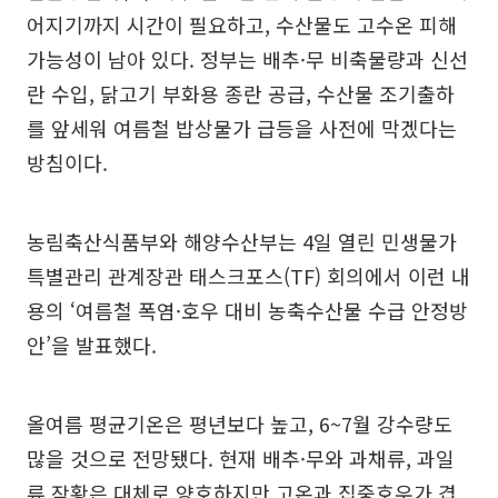
어지기까지 시간이 필요하고, 수산물도 고수온 피해
가능성이 남아 있다. 정부는 배추·무 비축물량과 신선
란 수입, 닭고기 부화용 종란 공급, 수산물 조기출하
를 앞세워 여름철 밥상물가 급등을 사전에 막겠다는
방침이다.
농림축산식품부와 해양수산부는 4일 열린 민생물가
특별관리 관계장관 태스크포스(TF) 회의에서 이런 내
용의 ‘여름철 폭염·호우 대비 농축수산물 수급 안정방
안’을 발표했다.
올여름 평균기온은 평년보다 높고, 6~7월 강수량도
많을 것으로 전망됐다. 현재 배추·무와 과채류, 과일
류 작황은 대체로 양호하지만 고온과 집중호우가 겹