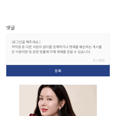
댓글
0 / 300