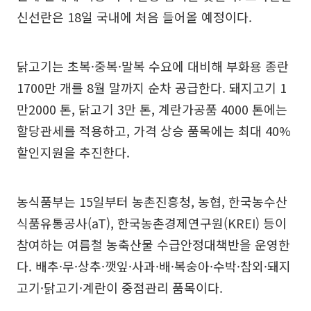
신선란은 18일 국내에 처음 들어올 예정이다.
닭고기는 초복·중복·말복 수요에 대비해 부화용 종란
1700만 개를 8월 말까지 순차 공급한다. 돼지고기 1
만2000 톤, 닭고기 3만 톤, 계란가공품 4000 톤에는
할당관세를 적용하고, 가격 상승 품목에는 최대 40%
할인지원을 추진한다.
농식품부는 15일부터 농촌진흥청, 농협, 한국농수산
식품유통공사(aT), 한국농촌경제연구원(KREI) 등이
참여하는 여름철 농축산물 수급안정대책반을 운영한
다. 배추·무·상추·깻잎·사과·배·복숭아·수박·참외·돼지
고기·닭고기·계란이 중점관리 품목이다.