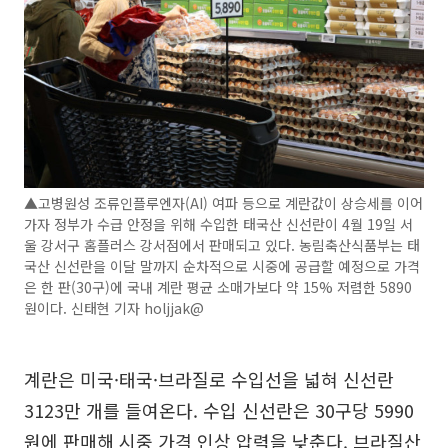
▲고병원성 조류인플루엔자(AI) 여파 등으로 계란값이 상승세를 이어
가자 정부가 수급 안정을 위해 수입한 태국산 신선란이 4월 19일 서
울 강서구 홈플러스 강서점에서 판매되고 있다. 농림축산식품부는 태
국산 신선란을 이달 말까지 순차적으로 시중에 공급할 예정으로 가격
은 한 판(30구)에 국내 계란 평균 소매가보다 약 15% 저렴한 5890
원이다. 신태현 기자 holjjak@
계란은 미국·태국·브라질로 수입선을 넓혀 신선란
3123만 개를 들여온다. 수입 신선란은 30구당 5990
원에 판매해 시중 가격 인상 압력을 낮춘다. 브라질산