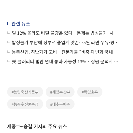
관련 뉴스
밀 12% 올라도 버틸 물량은 있다…문제는 밥상물가 ‘시차 충격’
밥상물가 부담에 정부·식품업계 맞손…5월 라면·우유·빙과 등 최대 58% 할인
농축산업, 하반기가 고비…전문가들 “비축·다변화·국내생산기반 함께 손봐야”
美 클래리티 법안 연내 통과 가능성 13%…상원 문턱서 제동
#농림축산식품부
#해양수산부
#폭염호우
#농축수산물수급
#배추무비축
세종=노승길 기자의 주요 뉴스