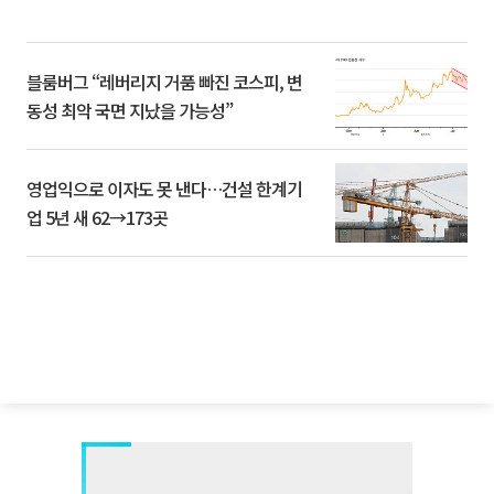
블룸버그 “레버리지 거품 빠진 코스피, 변
동성 최악 국면 지났을 가능성”
영업익으로 이자도 못 낸다…건설 한계기
업 5년 새 62→173곳