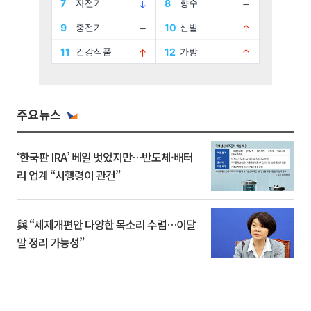
주요뉴스
‘한국판 IRA’ 베일 벗었지만…반도체·배터
리 업계 “시행령이 관건”
與 “세제개편안 다양한 목소리 수렴…이달
말 정리 가능성”