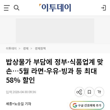
이투데이
경제
경제정책
밥상물가 부담에 정부·식품업계 맞
손…5월 라면·우유·빙과 등 최대
58% 할인
입력 2026-04-30 09:36
세종=노승길 기자
구글 선호매체 추가