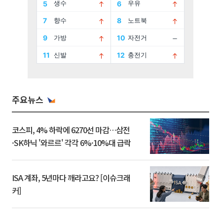
주요뉴스
코스피, 4% 하락에 6270선 마감…삼전
·SK하닉 '와르르' 각각 6%·10%대 급락
ISA 계좌, 5년마다 깨라고요? [이슈크래
커]