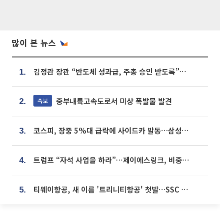
많이 본 뉴스
김정관 장관 “반도체 성과급, 주총 승인 받도록”…상법·자본시장법 개정 시사
1.
중부내륙고속도로서 미상 폭발물 발견
속보
2.
코스피, 장중 5%대 급락에 사이드카 발동…삼성·SK 동반 폭락
3.
트럼프 “자석 사업을 하라”…제이에스링크, 비중국 영구자석 공급망 구축 속도
4.
티웨이항공, 새 이름 '트리니티항공' 첫발…SSC 전략 본격화
5.