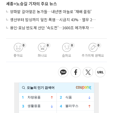
세종=노승길 기자의 주요 뉴스
양파밭 갈아엎은 농가들…내년엔 마늘로 ‘재배 쏠림’
생산부터 밥상까지 덮친 폭염…시금치 43%ㆍ열무 28% 급등
용인·호남 반도체 산단 ‘속도전’…1600조 메가투자 이행 총력
0
0
0
0
좋아요
화나요
슬퍼요
추가취재 원해요