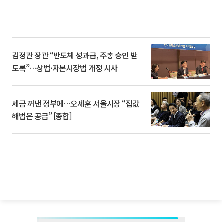
김정관 장관 “반도체 성과급, 주총 승인 받
도록”…상법·자본시장법 개정 시사
세금 꺼낸 정부에…오세훈 서울시장 “집값
해법은 공급” [종합]