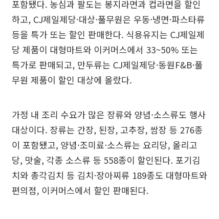
포함됐다. 농심과 팔도는 봉지라면과 컵라면을 할인
하고, CJ제일제당·대상·풀무원은 우동·냉면·파스타류
등을 특가 또는 할인 판매한다. 식용유지는 CJ제일제
당 제품이 대형마트와 이커머스에서 33~50% 또는
특가로 판매되고, 만두류는 CJ제일제당·동원F&B·풀
무원 제품이 할인 대상에 올랐다.
가정 내 조리 수요가 많은 장류와 양념·소스류도 행사
대상이다. 장류는 간장, 된장, 고추장, 쌈장 등 276종
이 포함됐고, 양념·조미료·소스류는 요리당, 올리고
당, 맛술, 각종 소스류 등 558종이 할인된다. 포기김
치와 총각김치 등 김치·장아찌류 189종도 대형마트와
편의점, 이커머스에서 할인 판매된다.