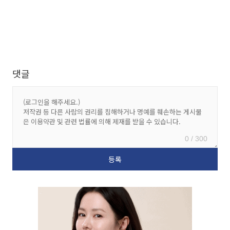
댓글
0 / 300