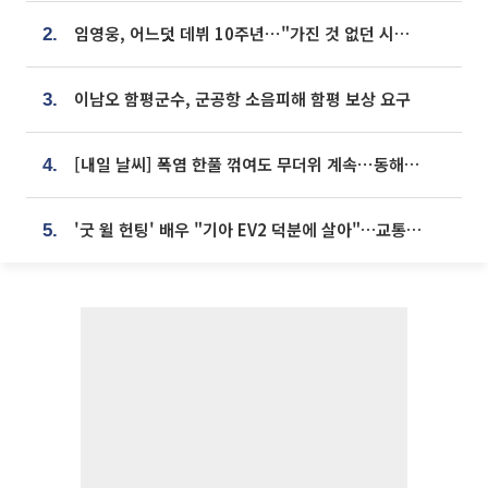
임영웅, 어느덧 데뷔 10주년⋯"가진 것 없던 시절, 내 앞엔 20명의 팬뿐"
2.
이남오 함평군수, 군공항 소음피해 함평 보상 요구
3.
[내일 날씨] 폭염 한풀 꺾여도 무더위 계속⋯동해안 이틀 연속 비
4.
'굿 윌 헌팅' 배우 "기아 EV2 덕분에 살아"…교통사고 후 안전성 극찬
5.