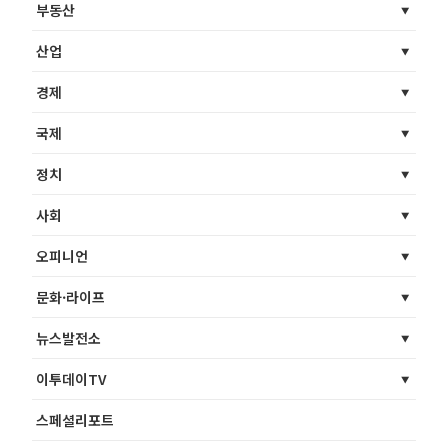
부동산
산업
경제
국제
정치
사회
오피니언
문화·라이프
뉴스발전소
이투데이TV
스페셜리포트