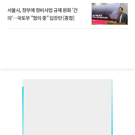
서울시, 정부에 정비사업 규제 완화 '건
의'⋯국토부 "협의 중" 입장만 [종합]