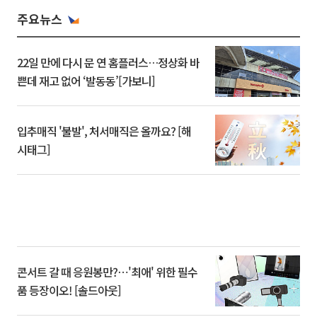
주요뉴스
22일 만에 다시 문 연 홈플러스…정상화 바
쁜데 재고 없어 ‘발동동’[가보니]
입추매직 '불발', 처서매직은 올까요? [해
시태그]
콘서트 갈 때 응원봉만?⋯'최애' 위한 필수
품 등장이오! [솔드아웃]