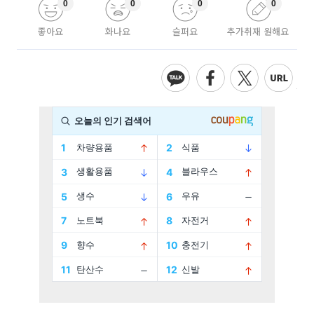
0
0
0
0
좋아요
화나요
슬퍼요
추가취재 원해요