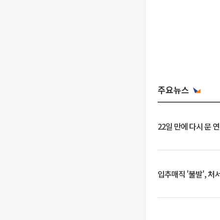
주요뉴스
22일 만에 다시 문 
입추매직 '불발', 처