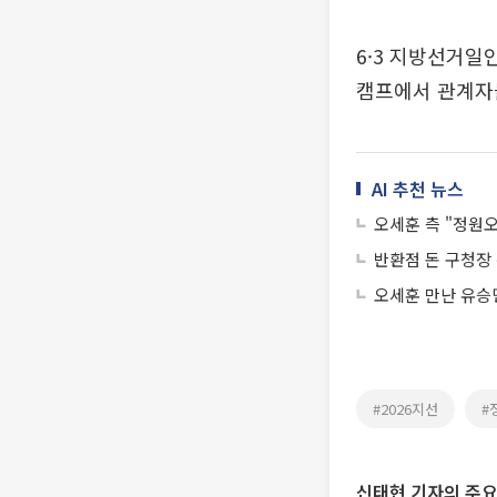
6·3 지방선거일
캠프에서 관계자
AI 추천 뉴스
오세훈 측 "정원오
반환점 돈 구청장
오세훈 만난 유승민
#2026지선
#
신태현 기자의 주요