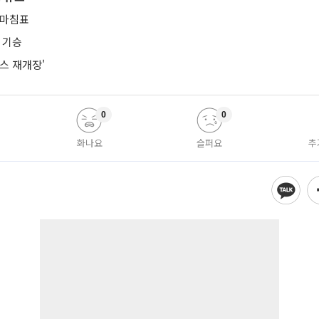
 마침표
 기승
스 재개장'
0
0
화나요
슬퍼요
추