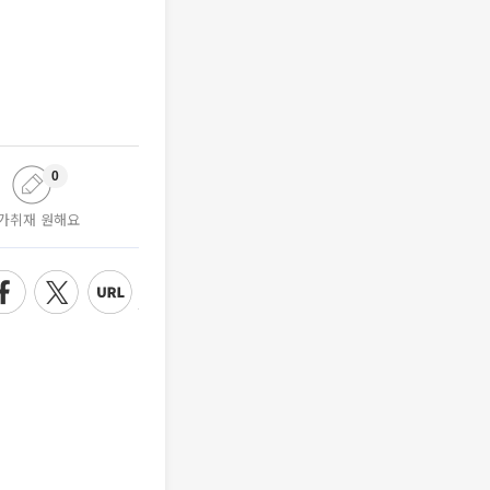
0
가취재 원해요