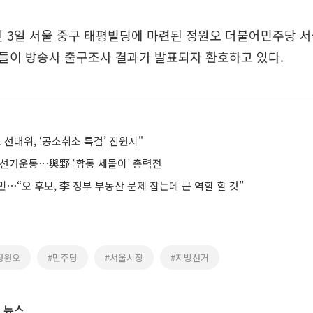
인 3일 서울 중구 태평빌딩에 마련된 정원오 더불어민주당 
들이 방송사 출구조사 결과가 발표되자 환호하고 있다.
 선대위, ‘공소취소 특검’ 진원지"
 선거운동…與野 ‘합동 세몰이’ 총력전
⋯“오 후보, 李 정부 부동산 문제 잡는데 큰 역할 할 것”
정원오
#민주당
#서울시장
#지방선거
 뉴스