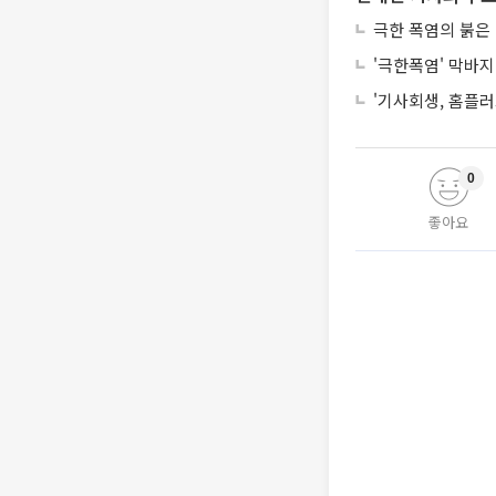
극한 폭염의 붉은
'극한폭염' 막바지
'기사회생, 홈플러
0
좋아요