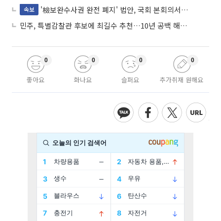
'檢보완수사권 완전 폐지' 법안, 국회 본회의서 민주당 주도 통과
속보
민주, 특별감찰관 후보에 최길수 추천…10년 공백 해소 속도
0
0
0
0
좋아요
화나요
슬퍼요
추가취재 원해요