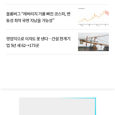
블룸버그 “레버리지 거품 빠진 코스피, 변
동성 최악 국면 지났을 가능성”
영업익으로 이자도 못 낸다…건설 한계기
업 5년 새 62→173곳