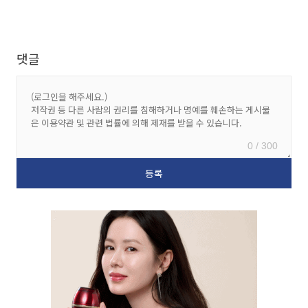
댓글
0 / 300