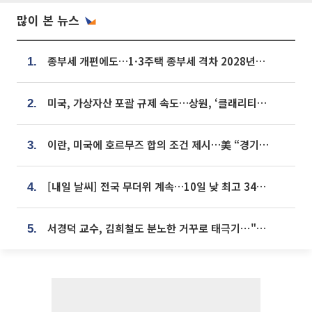
많이 본 뉴스
종부세 개편에도…1·3주택 종부세 격차 2028년부터 확대
1.
미국, 가상자산 포괄 규제 속도…상원, ‘클래리티법’ 9월 절차투표 추진
2.
이란, 미국에 호르무즈 합의 조건 제시…美 “경기 아직 안 끝나” [종합]
3.
[내일 날씨] 전국 무더위 계속…10일 낮 최고 34도 육박
4.
서경덕 교수, 김희철도 분노한 거꾸로 태극기⋯"엉터리는 아냐, 아쉬울 뿐"
5.