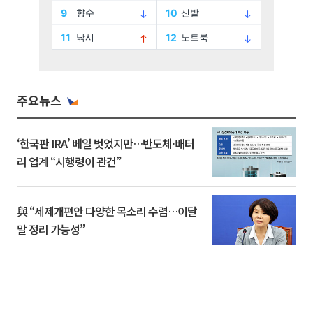
주요뉴스
‘한국판 IRA’ 베일 벗었지만…반도체·배터
리 업계 “시행령이 관건”
與 “세제개편안 다양한 목소리 수렴…이달
말 정리 가능성”