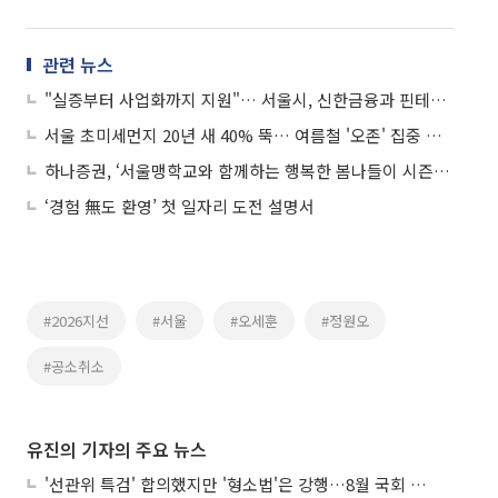
관련 뉴스
"실증부터 사업화까지 지원"… 서울시, 신한금융과 핀테크 스타트업 발굴
서울 초미세먼지 20년 새 40% 뚝… 여름철 '오존' 집중 관리 나선다
하나증권, ‘서울맹학교와 함께하는 행복한 봄나들이 시즌4’ 개최
‘경험 無도 환영’ 첫 일자리 도전 설명서
#2026지선
#서울
#오세훈
#정원오
#공소취소
유진의 기자의 주요 뉴스
'선관위 특검' 합의했지만 '형소법'은 강행…8월 국회 '입법 2차전' 예고